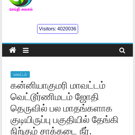
செய்திஅலசல்
l
Visitors:
4020036
Seidhialasal
Tamil
Online
NewsPaper
மாவட்டம்
கன்னியாகுமரி மாவட்டம்
வெட்டூர்ணிமடம் ஜோதி
தெருவில் பல மாதங்களாக
குடியிருப்பு பகுதியில் தேங்கி
நிற்கும் சாக்கடை நீர்.