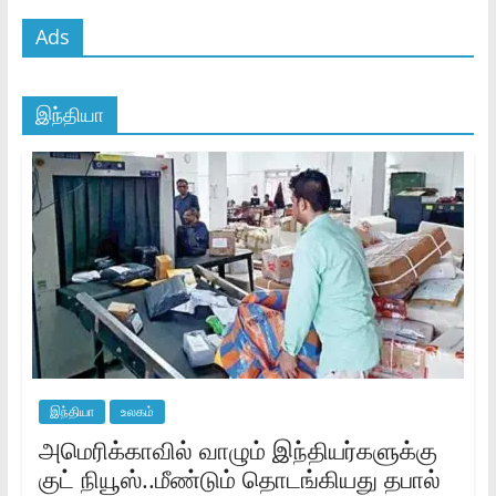
Ads
இந்தியா
இந்தியா
உலகம்
அமெரிக்காவில் வாழும் இந்தியர்களுக்கு
குட் நியூஸ்..மீண்டும் தொடங்கியது தபால்