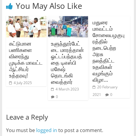
You May Also Like
மதுரை
மாவட்டம்‌
சோலையழகுபு
ரத்தில்‌
கட்டுமான
உளுந்தூர்பேட்
நடைபெற்ற
பணிகளை
டை மாரத்தான்
அரசு
விரைந்து
ஓட்டப்பந்தயத்
நலத்திட்ட
முடிக்க மாவட்ட
தை டிஎஸ்பி
உதவிகள்‌
ஆட்சியர்
மகேஷ்
வழங்கும்‌
உத்தரவு!
தொடங்கி
விழா…
வைத்தார்
4 July 2025
20 February
4 March 2023
2021
0
0
Leave a Reply
You must be
logged in
to post a comment.