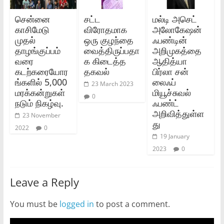
சென்னை
சட்ட
மல்டி அசெட்
காசிமேடு
விரோதமாக
அலோகேஷன்
முதல்
ஒரு குழந்தை
ஃபண்டின்
தாழங்குப்பம்
வைத்திருப்பதா
அறிமுகத்தை
வரை
க கிடைத்த
ஆதித்யா
கடற்கரையோர
தகவல்
பிர்லா சன்
ங்களில் 5,000
லைஃப்
23 March 2023
மரக்கன்றுகள்
மியூச்சுவல்
0
நடும் நிகழ்வு.
ஃபண்ட்
அறிவித்துள்ள
23 November
து
2022
0
19 January
2023
0
Leave a Reply
You must be
logged in
to post a comment.