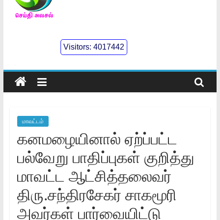
செய்திஅலசல்
l
Visitors:
4017442
Seidhialasal
Tamil
Online
NewsPaper
மாவட்டம்
கனமழையினால் ஏற்ப்பட்ட
பல்வேறு பாதிப்புகள் குறித்து
மாவட்ட ஆட்சித்தலைவர்
திரு.சந்திரசேகர் சாகமூரி
அவர்கள் பார்வையிட்டு