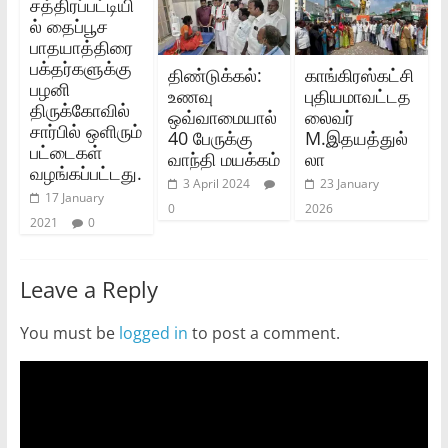
சத்திரப்பட்டியி
ல் தைப்பூச
பாதயாத்திரை
பக்தர்களுக்கு
திண்டுக்கல்:
காங்கிரஸ்கட்சி
பழனி
உணவு
புதியமாவட்டத
திருக்கோவில்
ஒவ்வாமையால்
லைவர்
சார்பில் ஒளிரும்
40 பேருக்கு
M.இதயத்துல்
பட்டைகள்
வாந்தி மயக்கம்
லா
வழங்கப்பட்டது.
3 April 2024
23 January
17 January
0
2026
2021
0
Leave a Reply
You must be
logged in
to post a comment.