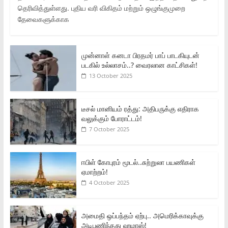
தெரிவித்துள்ளது. புதிய வரி விகிதம் மற்றும் ஒழுங்குமுறை
தேவைகளுக்காக
முன்னாள் கனடா பிரதமர் பாப் பாடகியுடன்
படகில் உல்லாசம்..? வைரலான காட்சிகள்!
13 October 2025
டீசல் மானியம் ரத்து: அதிபருக்கு எதிராக
வலுக்கும் போராட்டம்!
7 October 2025
ஈபிள் கோபுரம் மூடல்..சுற்றுலா பயணிகள்
ஏமாற்றம்!
4 October 2025
அமைதி ஒப்பந்தம் ஏற்பு.. அமெரிக்காவுக்கு
அடிபணிந்தது ஹமாஸ்!