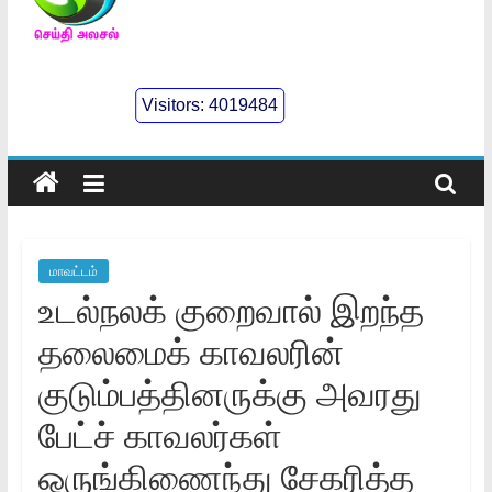
செய்திஅலசல்
l
Visitors:
4019484
Seidhialasal
Tamil
Online
NewsPaper
மாவட்டம்
உடல்நலக் குறைவால் இறந்த
தலைமைக் காவலரின்
குடும்பத்தினருக்கு அவரது
பேட்ச் காவலர்கள்
ஒருங்கிணைந்து சேகரித்த