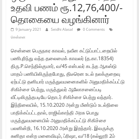
உதவி பணம் ரூ.12,76,400/-
தொகையை வழங்கினார்
9 January 2021
Seidhi Alasal
0 Comments
சென்னை
சென்னை பெருநகர காவல், நவீன கட்டுப்பாட்டறையில்
பணிபுரிந்து வந்த தலைமைக் காவலர் (த.கா.18354)
திரு.P.செந்தில்குமார், வ/45 என்பவர் கடந்த ஆகஸ்டு
மாதம் பணியிலிருந்தபோது, திடீரென உடல் நலக்குறைவு
ஏற்பட்டு தனியார் மருத்துவமனைகளில் அனுமதிக்கப்பட்டு
சிகிச்சை பெற்று, மருத்துவர் ஆலோசனைப்படி
வீட்டிலிருந்தபடியே தொடர் சிகிச்சை பெற்று வந்தார்.
இந்நிலையில், 15.10.2020 அன்று மீண்டும் உடல்நிலை
பாதிக்கப்பட்டதால், ராஜிவ்காந்தி அரசு பொது
மருத்துவமனையில் அனுமதிக்கப்பட்டு சிகிச்சை
பலனின்றி, 16.10.2020 அன்று இறந்தார். இவருக்கு
சுனிதா என்ற மனைவியும், ப்ரிஷா, வ/18 (கல்லூரி 2ம்