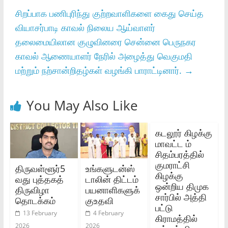
சிறப்பாக பணிபுரிந்து குற்றவாளிகளை கைது செய்த
வியாசர்பாடி காவல் நிலைய ஆய்வாளர்
தலைமையிலான குழுவினரை சென்னை பெருநகர
காவல் ஆணையாளர் நேரில் அழைத்து வெகுமதி
மற்றும் நற்சான்றிதழ்கள் வழங்கி பாராட்டினார்.
→
You May Also Like
கடலூர் கிழக்கு
மாவட்ட ம்
சிதம்பரத்தில்
குமராட்சி
திருவள்ளூர்5
உங்களுடன்ஸ்
கிழக்கு
வது புத்தகத்
டாலின் திட்டம்
ஒன்றிய திமுக
திருவிழா
பயனாளிகளுக்
சார்பில் அத்தி
தொடக்கம்
குஉதவி
பட்டு
13 February
4 February
கிராமத்தில்
2026
2026