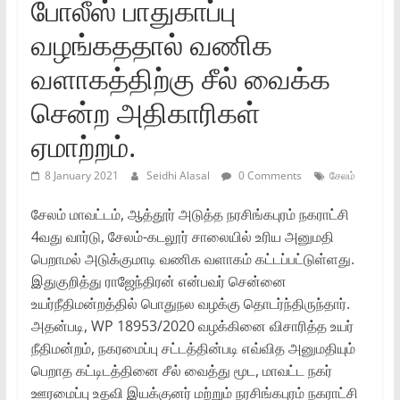
போலீஸ் பாதுகாப்பு
வழங்கததால் வணிக
வளாகத்திற்கு சீல் வைக்க
சென்ற அதிகாரிகள்
ஏமாற்றம்.
8 January 2021
Seidhi Alasal
0 Comments
சேலம்
சேலம் மாவட்டம், ஆத்தூர் அடுத்த நரசிங்கபுரம் நகராட்சி
4வது வார்டு, சேலம்-கடலூர் சாலையில் உரிய அனுமதி
பெறாமல் அடுக்குமாடி வணிக வளாகம் கட்டப்பட்டுள்ளது.
இதுகுறித்து ராஜேந்திரன் என்பவர் சென்னை
உயர்நீதிமன்றத்தில் பொதுநல வழக்கு தொடர்ந்திருந்தார்.
அதன்படி, WP 18953/2020 வழக்கினை விசாரித்த உயர்
நீதிமன்றம், நகரமைப்பு சட்டத்தின்படி எவ்வித அனுமதியும்
பெறாத கட்டிடத்தினை சீல் வைத்து மூட, மாவட்ட நகர்
ஊரமைப்பு உதவி இயக்குனர் மற்றும் நரசிங்கபுரம் நகராட்சி