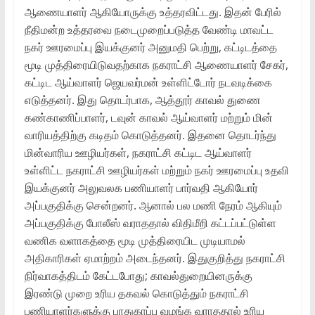
ஆணையாளர் ஆகியோருக்கு உத்தரவிட்டது. இதன் பேரில்
நீதிமன்ற உத்தரவை நடைமுறைப்படுத்த வேண்டி மாவட்ட
நகர் ஊரமைப்பு இயக்குனர் அனுமதி பெற்று, கட்டிடத்தை
மூடி முத்திரையிடுவதற்காக நகராட்சி ஆணையாளர் சேகர்,
கட்டிட ஆய்வாளர் ஜெயவர்மன் உள்ளிட்டோர் நடவடிக்கை
எடுத்தனர். இது தொடர்பாக, ஆத்தூர் காவல் துணை
கண்காணிப்பாளர், டவுன் காவல் ஆய்வாளர் மற்றும் மின்
வாரியத்திற்கு கடிதம் கொடுத்தனர். இதனை தொடர்ந்து
மின்வாரிய ஊழியர்கள், நகராட்சி கட்டிட ஆய்வாளர்
உள்ளிட்ட நகராட்சி ஊழியர்கள் மற்றும் நகர் ஊரமைப்பு உதவி
இயக்குனர் அலுவலக பணியாளர் பார்வதி ஆகியோர்
அப்பகுதிக்கு சென்றனர். ஆனால் பல மணி நேரம் ஆகியும்
அப்பகுதிக்கு போலீஸ் வராததால் விதிமீறி கட்டப்பட்டுள்ள
வணிக வளாகத்தை மூடி முத்திரையிட முடியாமல்
அதிகாரிகள் ஏமாற்றம் அடைந்தனர். இதுகுறித்து நகராட்சி
நிர்வாகத்திடம் கேட்டபோது; காவல்துறையினருக்கு
இரண்டு முறை உரிய தகவல் கொடுத்தும் நகராட்சி
பணியாளர்களுக்கு பாதுகாப்பு வழங்க வராததால் உரிய