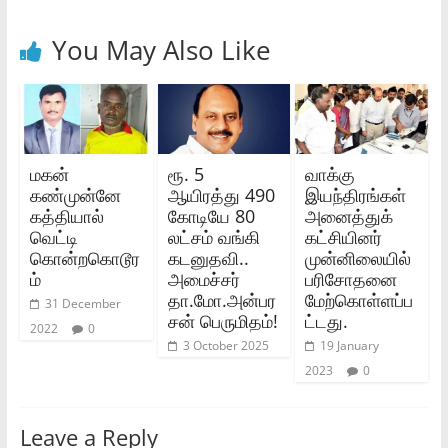
You May Also Like
மகன்
ரூ. 5
வாக்கு
கண்முன்னே
ஆயிரத்து 490
இயந்திரங்கள்
கத்தியால்
கோடியே 80
அனைத்துக்
வெட்டி
லட்சம் வங்கி
கட்சியினர்
கொன்றகொடூர
கடனுதவி..
முன்னிலையில்
ம்
அமைச்சர்
பரிசோதனை
தா.மோ.அன்பர
மேற்கொள்ளப்ப
31 December
சன் பெருமிதம்!
ட்டது.
2022
0
3 October 2025
19 January
2023
0
Leave a Reply