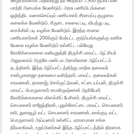
ஊழியர்களாக அறிவித்து தர ஊதியம் 1,900 ரூபாய் என
மாற்றி அமைக்க வேண்டும். அரசு பணியிடங்களை
ஒழித்திட வகைசெய்யும் பணியாளர் சீரமைப்பு குழுவை
கலைக்க வேண்டும். சீருடை சலவை படி, விபத்து படி,
சைக்கிள் படி வழங்க வேண்டும். இறந்த சாலை
பணியாளர்கள் 200க்கும் மேற்பட்ட குடும்பங்களுக்கு வாரிசு
வேலை வழங்க வேண்டும் உள்ளிட்ட பல்வேறு
கோரிக்கைகளை வலியுறுத்தி திருச்சி மாவட்ட ஆட்சியர்
அலுவலகம் அருகே மண்டல அளவிலான ஆர்ப்பாட்டம்
நடத்தினர். இந்த ஆர்ப்பாட்டத்திற்கு மாநில தலைவர்
சண்முகராஜா தலைமை வகித்தார். மாவட்ட தலைவர்கள்
சரவணன், நாகராஜ், செங்குட்டுவன், சட்டையப்பன், திருச்சி
மாவட்ட பொருளாளர் ராமகிருஷ்ணன் ஆகியோர்
கோரிக்கைகளை விளக்கிப் பேசினர். திருச்சி மாவட்ட
செயலாளர் ராஜேந்திரன், புதுக்கோட்டை மாவட்ட செயலாளர்
ரவி, துறையூர் வட்ட செயலாளர் சரவணன், லால்குடி வட்ட
பொருளாளர் அய்யனார் உள்ளிட்ட ஏராளமான சங்க
நிர்வாகிகள், உறுப்பினர்கள் இந்த ஆர்ப்பாட்டத்தில் திரளாக