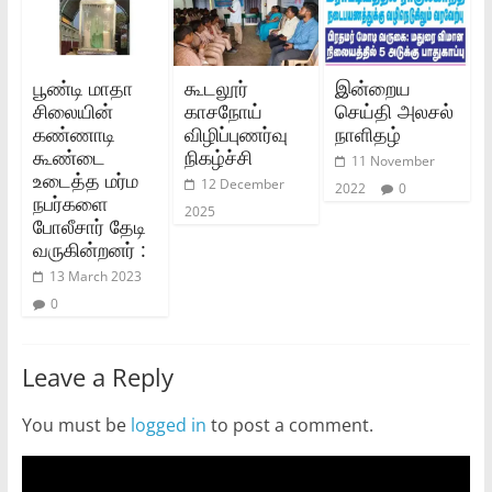
பூண்டி மாதா
கூடலூர்
இன்றைய
சிலையின்
காசநோய்
செய்தி அலசல்
கண்ணாடி
விழிப்புணர்வு
நாளிதழ்
கூண்டை
நிகழ்ச்சி
11 November
உடைத்த மர்ம
12 December
2022
0
நபர்களை
2025
போலீசார் தேடி
வருகின்றனர் :
13 March 2023
0
Leave a Reply
You must be
logged in
to post a comment.