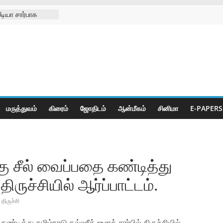
டியா சார்பாக
09-08-2026
சங்க
கு செயற்கை கால்
ுனிஸ்வரன்
ா
மருத்துவம்
கிரைம்
ஜோ‌திட‌ம்
ஆன்மீகம்
சினிமா
E-PAPERS
சீல் வைப்பதை கண்டித்து
ிருச்சியில் ஆர்ப்பாட்டம்.
திருச்சி
டித்து தமிழ்நாடு தவ்ஹீத் ஜமாத் சார்பில் திருச்சியில்