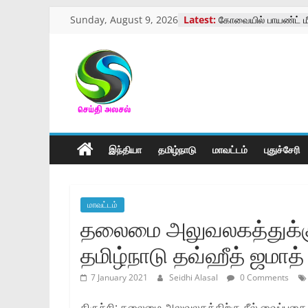
Skip
Sunday, August 9, 2026
Latest:
கோவையில் பாயண்ட் மீ
to
நடைபெற்ற கண்காட்சி
இன்றைய ராசிபலன் – 
content
கோவை வருமான வரி 
ஓய்வூதியர்கள் மாநாடு
செய்திஅலசல்
மாற்று திறனாளிகளுக்
அளவீட்டு முகாம்
கோவை காந்திபார்க் ம
l
திருக்கோவில் திருவிழ
இந்தியா
தமிழ்நாடு
மாவட்டம்
புதுச்சேரி
Seidhialasal
Tamil
மாவட்டம்
Online
தலைமை அலுவலகத்துக்கு 
NewsPaper
தமிழ்நாடு தவ்ஹீத் ஜமாத் த
7 January 2021
Seidhi Alasal
0 Comments
திருச்சி: தலைமை அலுவலகத்திற்கு சீல் வைப்பதை கண்