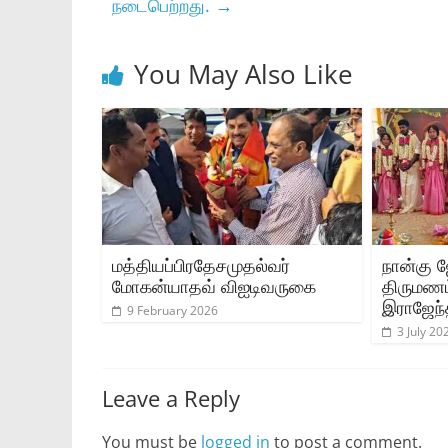
நடைபெற்றது.
→
You May Also Like
மத்தியப்பிரதேசமுதல்வர்
நான்கு 
மோகன்யாதவ் விஐடி‌வருகை
திருமணம
இராஜேந்த
9 February 2026
3 July 20
Leave a Reply
You must be
logged in
to post a comment.