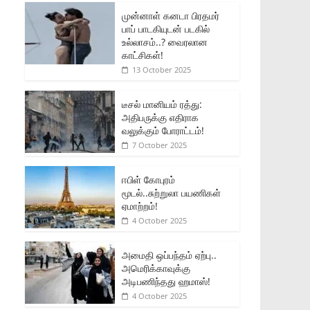
முன்னாள் கனடா பிரதமர்
பாப் பாடகியுடன் படகில்
உல்லாசம்..? வைரலான
காட்சிகள்!
13 October 2025
டீசல் மானியம் ரத்து:
அதிபருக்கு எதிராக
வலுக்கும் போராட்டம்!
7 October 2025
ஈபிள் கோபுரம்
மூடல்..சுற்றுலா பயணிகள்
ஏமாற்றம்!
4 October 2025
அமைதி ஒப்பந்தம் ஏற்பு..
அமெரிக்காவுக்கு
அடிபணிந்தது ஹமாஸ்!
4 October 2025