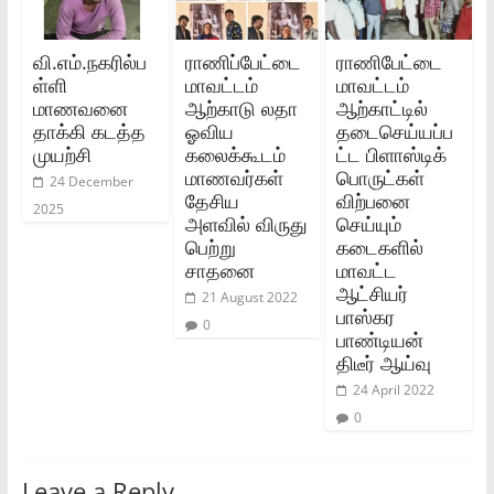
வி.எம்.நகரில்ப
ராணிப்பேட்டை
ராணிபேட்டை
ள்ளி
மாவட்டம்
மாவட்டம்
மாணவனை
ஆற்காடு லதா
ஆற்காட்டில்
தாக்கி கடத்த
ஓவிய
தடைசெய்யப்ப
முயற்சி
கலைக்கூடம்
ட்ட பிளாஸ்டிக்
மாணவர்கள்
பொருட்கள்
24 December
தேசிய
விற்பனை
2025
அளவில் விருது
செய்யும்
பெற்று
கடைகளில்
சாதனை
மாவட்ட
ஆட்சியர்
21 August 2022
பாஸ்கர
0
பாண்டியன்
திடீர் ஆய்வு
24 April 2022
0
Leave a Reply