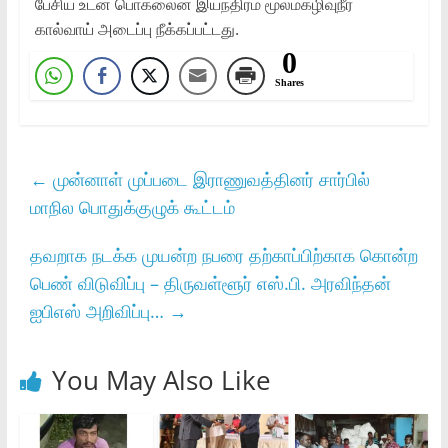
பேசிய உடன் பொக்லைன் இயந்திரம் மூலம்கழிவுநீர்
கால்வாய் அடைப்பு நீக்கப்பட்டது.
0
Shares
←
முன்னாள் முப்படை இராணுவத்தினர் சார்பில்
மாநில பொதுக்குழுக் கூட்டம்
தவறாக நடக்க முயன்ற நபரை தற்காப்பிற்காக கொன்ற
பெண் விடுவிப்பு – திருவள்ளூர் எஸ்.பி. அரவிந்தன்
ஐபிஎஸ் அறிவிப்பு…
→
You May Also Like