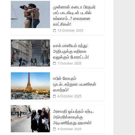
முன்னாள் கனடா பிரதமர்
பாப் பாடகியுடன் படகில்
உல்லாசம்..? வைரலான
காட்சிகள்!
13 October 2025
டீசல் மானியம் ரத்து:
அதிபருக்கு எதிராக
வலுக்கும் போராட்டம்!
7 October 2025
ஈபிள் கோபுரம்
மூடல்..சுற்றுலா பயணிகள்
ஏமாற்றம்!
4 October 2025
அமைதி ஒப்பந்தம் ஏற்பு..
அமெரிக்காவுக்கு
அடிபணிந்தது ஹமாஸ்!
4 October 2025