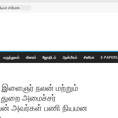
டியா சார்பாக
09-08-2026
சங்க
கு செயற்கை கால்
ுனிஸ்வரன்
ா
மருத்துவம்
கிரைம்
ஜோ‌திட‌ம்
ஆன்மீகம்
சினிமா
E-PAPERS
, இளைஞர் நலன் மற்றும்
் துறை அமைச்சர்
யன் அவர்கள் பணி நியமன
.