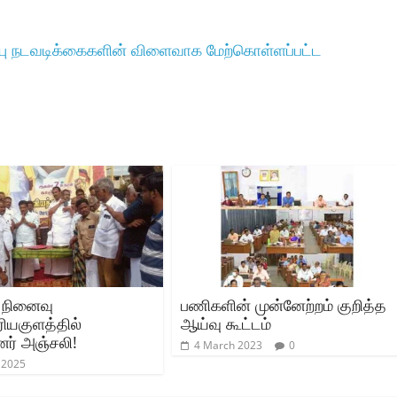
்பு நடவடிக்கைகளின் விளைவாக மேற்கொள்ளப்பட்ட
 நினைவு
பணிகளின் முன்னேற்றம் குறித்த
ரியகுளத்தில்
ஆய்வு கூட்டம்
னர் அஞ்சலி!
4 March 2023
0
 2025