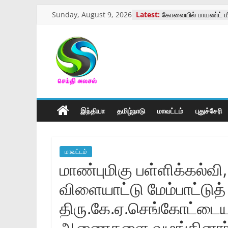
Skip
Sunday, August 9, 2026
Latest:
கோவையில் பாயண்ட் மீ
to
நடைபெற்ற கண்காட்சி
இன்றைய ராசிபலன் – 
content
கோவை வருமான வரி 
ஓய்வூதியர்கள் மாநாடு
செய்திஅலசல்
மாற்று திறனாளிகளுக்
அளவீட்டு முகாம்
கோவை காந்திபார்க் ம
l
திருக்கோவில் திருவிழ
இந்தியா
தமிழ்நாடு
மாவட்டம்
புதுச்சேரி
Seidhialasal
Tamil
மாவட்டம்
Online
மாண்புமிகு பள்ளிக்கல்வி
NewsPaper
விளையாட்டு மேம்பாட்டுத
திரு.கே.ஏ.செங்கோட்டை
ஆணைகளை வழங்கினார்