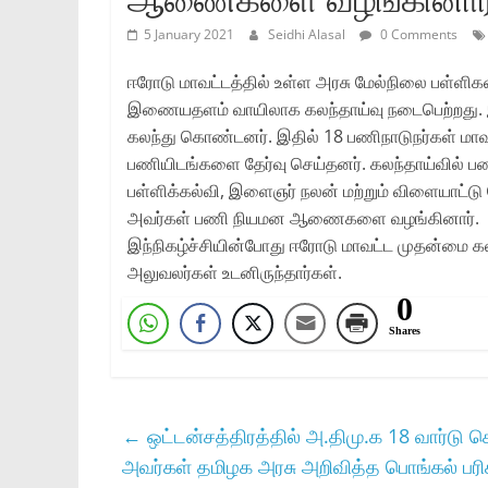
5 January 2021
Seidhi Alasal
0 Comments
ஈரோடு மாவட்டத்தில் உள்ள அரசு மேல்நிலை பள்ளிக
இணையதளம் வாயிலாக கலந்தாய்வு நடைபெற்றது. இக்க
கலந்து கொண்டனர். இதில் 18 பணிநாடுநர்கள் மாவட்
பணியிடங்களை தேர்வு செய்தனர். கலந்தாய்வில் ப
பள்ளிக்கல்வி, இளைஞர் நலன் மற்றும் விளையாட்டு
அவர்கள் பணி நியமன ஆணைகளை வழங்கினார்.
இந்நிகழ்ச்சியின்போது ஈரோடு மாவட்ட முதன்மை கல
அலுவலர்கள் உடனிருந்தார்கள்.
0
Shares
←
ஒட்டன்சத்திரத்தில் அ.திமு.க 18 வார்டு
அவர்கள் தமிழக அரசு அறிவித்த பொங்கல் பரிச