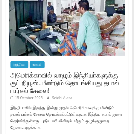
இந்தியா
உலகம்
அமெரிக்காவில் வாழும் இந்தியர்களுக்கு
குட் நியூஸ்..மீண்டும் தொடங்கியது தபால்
பார்சல் சேவை!
15 October 2025
Seidhi Alasal
இந்தியாவில் இருந்து இன்று முதல் அமெரிக்காவுக்கு மீண்டும்
தபால் பார்சல் சேவை தொடங்கப்பட்டுள்ளதாக இந்திய தபால் துறை
தெரிவித்துள்ளது. புதிய வரி விகிதம் மற்றும் ஒழுங்குமுறை
தேவைகளுக்காக