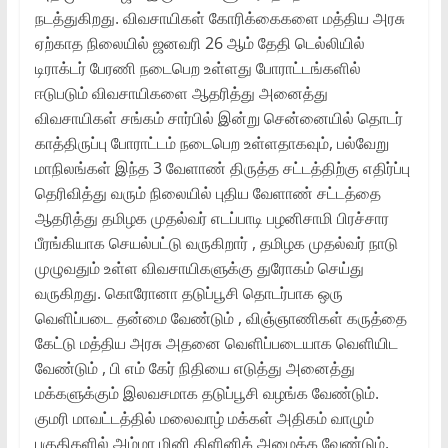
நடத்துகிறது. விவசாயிகள் கோரிக்கைகளை மத்திய அரசு
ஏற்காத நிலையில் ஜனவரி 26 ஆம் தேதி டெல்லியில்
டிராக்டர் பேரணி நடைபெற உள்ளது போராட்டங்களில்
ஈடுபடும் விவசாயிகளை ஆதரித்து அனைத்து
விவசாயிகள் சங்கம் சார்பில் இன்று சென்னையில் தொடர்
காத்திருப்பு போராட்டம் நடைபெற உள்ளதாகவும், பல்வேறு
மாநிலங்கள் இந்த 3 வேளாண் திருத்த சட்டத்திற்கு எதிர்ப்பு
தெரிவித்து வரும் நிலையில் புதிய வேளாண் சட்டத்தை
ஆதரித்து தமிழக முதல்வர் எடப்பாடி பழனிசாமி பிரச்சார
பீரங்கியாக செயல்பட்டு வருகிறார் , தமிழக முதல்வர் நாடு
முழுவதும் உள்ள விவசாயிகளுக்கு துரோகம் செய்து
வருகிறது. கொரோனா தடுப்பூசி தொடர்பாக ஒரு
வெளிப்படை தன்மை வேண்டும் , விஞ்ஞாணிகள் கருத்தை
கேட்டு மத்திய அரசு அதனை வெளிப்படையாக வெளியிட
வேண்டும் , பி எம் கேர் நிதியை எடுத்து அனைத்து
மக்களுக்கும் இலவசமாக தடுப்பூசி வழங்க வேண்டும்.
குமரி மாவட்டத்தில் மலைவாழ் மக்கள் அதிகம் வாழும்
பகுதிகளில் அம்மா மினி கிளினிக் அமைக்க வேண்டும்.