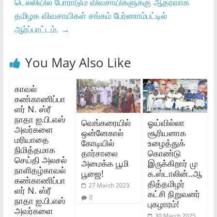
டெல்லியில் போராடும் விவசாயிகளுக்கு ஆதரவாக
தமிழக விவசாயிகள் சங்கம் பேர்ணாம்பட்டில்
ஆர்ப்பாட்டம்.
→
You May Also Like
காவல்
கண்காணிப்பா
ளர் N. ஸ்ரீ
நாதா ஐ.பி.எஸ்
வெங்கரையில்
ஓய்வில்லா
அவர்களை
ஒன்னேகால்
சூரியனாக
மரியாதை
கோடியில்
உழைத்துக்
நிமித்தமாக
தார்சாலை
கொண்டு
செய்தி அலசல்
அமைக்க பூமி
இருக்கிறார் மு
நாளிதழ்காவல்
பூஜை!
க.ஸ்டாலின்..ஆ
கண்காணிப்பா
தித்தமிழர்
27 March 2023
ளர் N. ஸ்ரீ
கட்சி நிறுவனர்
0
நாதா ஐ.பி.எஸ்
புகழாரம்!
அவர்களை
30 March 2025