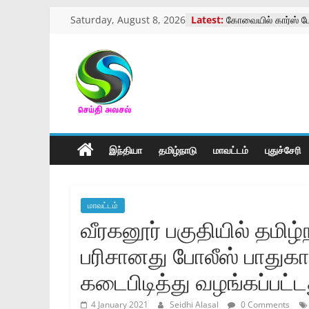
Skip
Saturday, August 8, 2026
Latest:
கோவையில் கார்ஸ் ம
to
கைம்பெண்கள்,ஆதர
பெண்கள்,பேரிளம் ப
content
வாரியசிறப்பு முகாம்
திருத்தணி முருகன் 
செய்திஅலசல்
விழாக்கோலம்
கோவையில் தாய்ப்பால்
விழிப்புணர்வு
l
கோவையில் பாரா கிரி
இந்தியா
தமிழ்நாடு
மாவட்டம்
புதுச்சேரி
Seidhialasal
Tamil
மாவட்டம்
Online
வீரகனூர் பகுதியில் தமிழ
NewsPaper
பரிசானது போலீஸ் பாது
கடைபிடித்து வழங்கப்பட்ட
4 January 2021
Seidhi Alasal
0 Comments