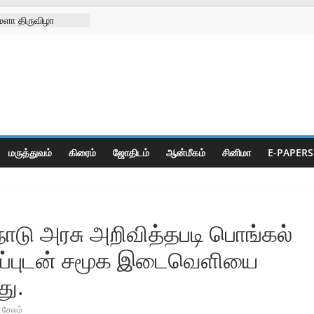
ேளா திருவிழா
வற்ற
ெண்கள் நல
கோயிலில்
 குறித்து
க்கெட் போட்டிகள்
மருத்துவம்
கிரைம்
ஜோ‌திட‌ம்
ஆன்மீகம்
சினிமா
E-PAPERS
்நாடு அரசு அறிவித்தபடி பொங்கல்
காப்புடன் சமூக இடைவெளியை
து.
சேலம்