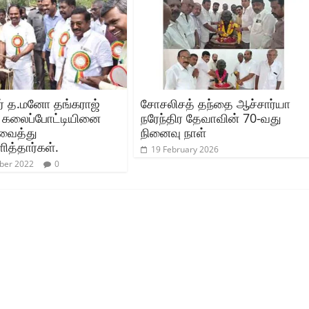
் த.மனோ தங்கராஜ்
சோசலிசத் தந்தை ஆச்சார்யா
 கலைப்போட்டியினை
நரேந்திர தேவாவின் 70-வது
 வைத்து
நினைவு நாள்
ித்தார்கள்.
19 February 2026
ber 2022
0