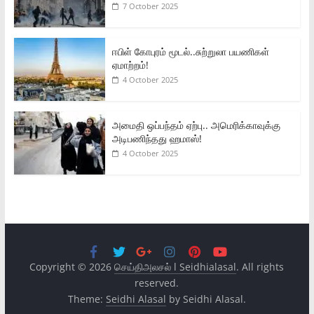
7 October 2025
ஈபிள் கோபுரம் மூடல்..சுற்றுலா பயணிகள்
ஏமாற்றம்!
4 October 2025
அமைதி ஒப்பந்தம் ஏற்பு.. அமெரிக்காவுக்கு
அடிபணிந்தது ஹமாஸ்!
4 October 2025
Copyright © 2026
செய்திஅலசல் l Seidhialasal
. All rights
reserved.
Theme:
Seidhi Alasal
by Seidhi Alasal.