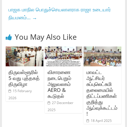
பாஜக மாநில பொதுச்செயலாளராக ராஜா உடையார்
நியமனம்…
→
You May Also Like
திருவள்ளூரில்
விசாரணை
மாவட்ட
5 வது புத்தகத்
நடைபெறும்
ஆட்சியர்
திருவிழா
அலுவலகம்
சுப்புலெட்சுமி
AERO &
தலைமையில்
15 February
கூடுதல்
திட்டப்பணிகள்
2026
குறித்து
27 December
ஆய்வுக்கூட்டம்
2025
!
18 April 2025