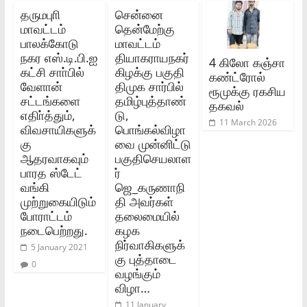
தருமபுாி
சென்னை
மாவட்டம்
தென்மேற்கு
பாலக்கோடு
மாவட்டம்
நகர எஸ்.டி.பி.ஐ
தியாகராயநகர்
4 கிலோ கஞ்சா
கட்சி சாா்பில்
கிழக்கு பகுதி
கண்ட்ரோல்
வேளான்
திமுக சார்பில்
ரூமுக்கு ரகசிய
சட்டங்களை
தமிழ்புத்தாண்
தகவல்
எதிா்த்தும்,
டு,
11 March 2026
விவசாயிகளுக்
பொங்கல்விழா
கு
வை முன்னிட்டு
ஆதரவாகவும்
பகுதிசெயலாள
பாரத ஸ்டேட்
ர்
வங்கி
ஜெ_கருணாநி
முற்றுகையிடும்
தி அவர்கள்
போராட்டம்
தலைமையில்
நடைபெற்றது.
கழக
நிர்வாகிகளுக்
5 January 2021
கு புத்தாடை
0
வழங்கும்
விழா…
11 January