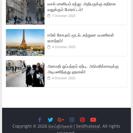
டீசல் மானியம் ரத்து: அதிபருக்கு எதிராக
வலுக்கும் போராட்டம்!
7 October 2025
ஈபிள் கோபுரம் மூடல்..சுற்றுலா பயணிகள்
ஏமாற்றம்!
4 October 2025
அமைதி ஒப்பந்தம் ஏற்பு.. அமெரிக்காவுக்கு
அடிபணிந்தது ஹமாஸ்!
4 October 2025
Copyright © 2026
செய்திஅலசல் l Seidhialasal
. All rights
reserved.