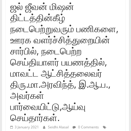
ஜல் ஜீவன் மிஷன்
திட்டத்தின்கீழ்
நடைபெற்றுவரும் பணிகளை,
ஊரக வளர்ச்சித்துறையின்
சார்பில், நடைபெற்ற
செய்தியாளர் பயணத்தில்,
மாவட்ட ஆட்சித்தலைவர்
திரு.மா.அரவிந்த், இ.ஆ.ப.,
அவர்கள்
பார்வையிட்டு,ஆய்வு
செய்தார்கள்.
3 January 2021
Seidhi Alasal
0 Comments