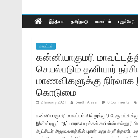
இந்தியா
தமிழ்நாடு
மாவட்டம்
புதுச்சேரி
மாவட்டம்
கன்னியாகுமரி மாவட்டத்
செயல்படும் தனியார் நர்சிங
மாணவிகளுக்கு நிர்வாக இ
கொடுமை
2 January 2021
Seidhi Alasal
0 Comments
கன்னியாகுமரி மாவட்டம் வில்லுக்குறி பேரூராட்சிக்க
இன்ஸ்டியூட் ஆப் பாராமெடிக்கல் சயின்ஸ் கல்லூரியில்
ஆட்சியர் அலுவலகத்தில் புகார் மனு அளித்தனர். மனு