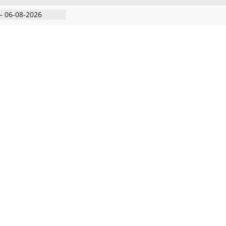
– 06-08-2026
 அதிரடி பேட்டிஒரு
குற்றவாளி, சார்பு
ல்நுட்பத்துடன்
பகுதியில்