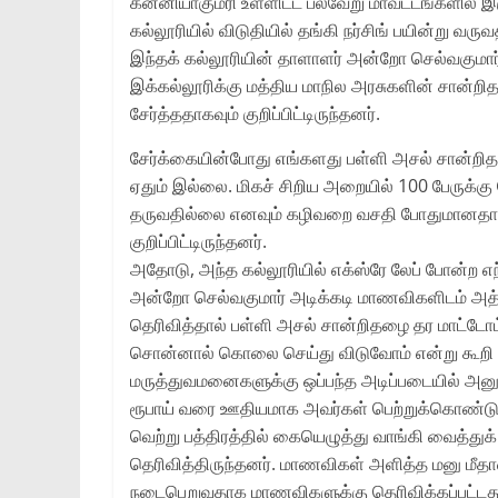
கன்னியாகுமரி உள்ளிட்ட பல்வேறு மாவட்டங்களில் இருந
கல்லூரியில் விடுதியில் தங்கி நர்சிங் பயின்று வரு
இந்தக் கல்லூரியின் தாளாளர் அன்றோ செல்வகுமா
இக்கல்லூரிக்கு மத்திய மாநில அரசுகளின் சான்றி
சேர்த்ததாகவும் குறிப்பிட்டிருந்தனர்.
சேர்க்கையின்போது எங்களது பள்ளி அசல் சான்ற
ஏதும் இல்லை. மிகச் சிறிய அறையில் 100 பேருக்
தருவதில்லை எனவும் கழிவறை வசதி போதுமானதாக இ
குறிப்பிட்டிருந்தனர்.
அதோடு, அந்த கல்லூரியில் எக்ஸ்ரே லேப் போன்ற எ
அன்றோ செல்வகுமார் அடிக்கடி மாணவிகளிடம் அத்துமீ
தெரிவித்தால் பள்ளி அசல் சான்றிதழை தர மாட்டோம
சொன்னால் கொலை செய்து விடுவோம் என்று கூறி மிரட
மருத்துவமனைகளுக்கு ஒப்பந்த அடிப்படையில் அனுப
ரூபாய் வரை ஊதியமாக அவர்கள் பெற்றுக்கொண்டு எ
வெற்று பத்திரத்தில் கையெழுத்து வாங்கி வைத்து
தெரிவித்திருந்தனர். மாணவிகள் அளித்த மனு மீ
நடைபெறுவதாக மாணவிகளுக்கு தெரிவிக்கப்பட்டது 