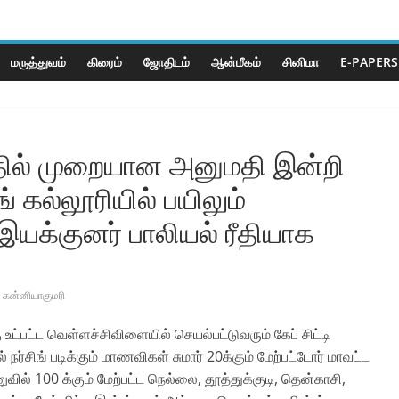
மருத்துவம்
கிரைம்
ஜோ‌திட‌ம்
ஆன்மீகம்
சினிமா
E-PAPERS
தில் முறையான அனுமதி இன்றி
் கல்லூரியில் பயிலும்
யக்குனர் பாலியல் ரீதியாக
கன்னியாகுமரி
ு உட்பட்ட வெள்ளச்சிவிளையில் செயல்பட்டுவரும் கேப் சிட்டி
 நர்சிங் படிக்கும் மாணவிகள் சுமார் 20க்கும் மேற்பட்டோர் மாவட்ட
வில் 100 க்கும் மேற்பட்ட நெல்லை, தூத்துக்குடி, தென்காசி,