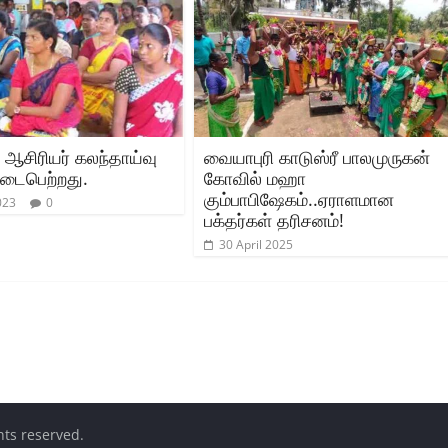
 ஆசிரியர் கலந்தாய்வு
வையாபுரி காடுஸ்ரீ பாலமுருகன்
 நடைபெற்றது.
கோவில் மஹா
கும்பாபிஷேகம்..ஏராளமான
023
0
பக்தர்கள் தரிசனம்!
30 April 2025
ghts reserved.