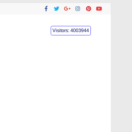
Visitors:
4003944