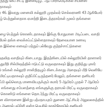
்து கேப் சிட்டி இன்ஸ்டியூட் ஆப் பாராமெடிக்கல் சயின்ஸ்
வதாகவும்
ர் 46. இவரது மனைவி கல்லூரி முதல்வர் செல்வராணி 43 ஆகியோர்
தழ் பெற்றுள்ளதாக ஏமாற்றி இடைத்தரகர்கள் மூலம் தங்களை
ிதழை பெற்றுக் கொண்டதாகவும் இங்கு போதுமான அடிப்படை வசதி
கு மேல் தங்க வைக்கப்பட்டுள்ளதாகவும் தேவையான உணவு
ல்லை எனவும் மற்றும் பல்வேறு குற்றச்சாட்டுகளை
ந்தவித வசதியும் கிடையாது. இதற்கிடையில் கல்லூரியின் தாளாளர்
றி சில்மிஷத்தில் ஈடுபட்டு வருவதாகவும் இது குறித்து புகார்
் உங்கள் கல்லூரி சான்றிதழும் கிடைக்காது அதையும் மீறி வெளியே
்டியதாகவும் குறிப்பிட்டிருந்தனர்.மேலும், தங்களை தனியார்
்பி ஒவ்வொரு மாணவியருக்கும் சுமார் 5 ஆயிரம் முதல் 7 ஆயிரம்
ங்களது சம்பளத்தை எங்களுக்கு தராமல் மிரட்டி வருவதாகவும்
க் கொண்டு எங்களை தொடர்ந்து மிரட்டி வருவதாகவும்
தான விசாரணை இன்று பத்மநாபபுரம் துணை ஆட்சியர் அலுவலகத்தில்
ஆனால் பயிற்சி என்ற பெயரில் நாகர்கோயில் தனியார்