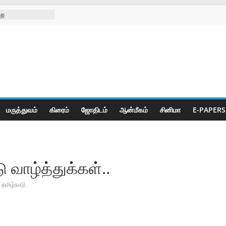
 திருவிழா
்ற
்கள் நல
ிலில்
றித்து
ெட் போட்டிகள்
மருத்துவம்
கிரைம்
ஜோ‌திட‌ம்
ஆன்மீகம்
சினிமா
E-PAPERS
 வாழ்த்துக்கள்..
தமிழ்நாடு