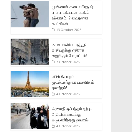
முன்னாள் கனடா பிரதமர்
பாப் பாடகியுடன் படகில்
உல்லாசம்..? வைரலான
காட்சிகள்!
13 October 2025
டீசல் மானியம் ரத்து:
அதிபருக்கு எதிராக
வலுக்கும் போராட்டம்!
7 October 2025
ஈபிள் கோபுரம்
மூடல்..சுற்றுலா பயணிகள்
ஏமாற்றம்!
4 October 2025
அமைதி ஒப்பந்தம் ஏற்பு..
அமெரிக்காவுக்கு
அடிபணிந்தது ஹமாஸ்!
4 October 2025