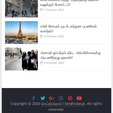
வலுக்கும் போராட்டம்!
7 October 2025
ஈபிள் கோபுரம் மூடல்..சுற்றுலா பயணிகள்
ஏமாற்றம்!
4 October 2025
அமைதி ஒப்பந்தம் ஏற்பு.. அமெரிக்காவுக்கு
அடிபணிந்தது ஹமாஸ்!
4 October 2025
Copyright © 2026
செய்திஅலசல் l Seidhialasal
. All rights
reserved.