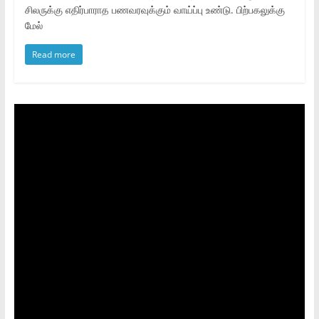
சிலருக்கு எதிர்பாராத பணவரவுக்கும் வாய்ப்பு உண்டு. பிற்பகலுக்கு
மேல்
Read more