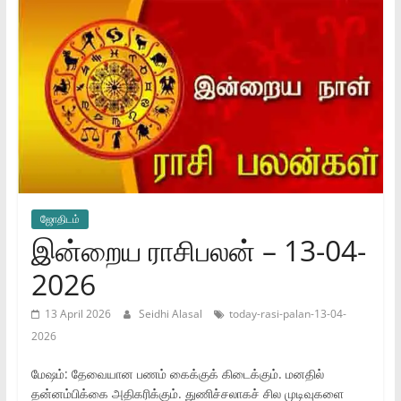
ஜோ‌திட‌ம்
இன்றைய ராசிபலன் – 13-04-
2026
13 April 2026
Seidhi Alasal
today-rasi-palan-13-04-
2026
மேஷம்: தேவையான பணம் கைக்குக் கிடைக்கும். மனதில்
தன்னம்பிக்கை அதிகரிக்கும். துணிச்சலாகச் சில முடிவுகளை