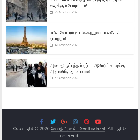
வலுக்கும் போராட்டம்!
7 October 2025
ஈபிள் கோபுரம் மூடல்..சுற்றுலா பயணிகள்
ஏமாற்றம்!
4 October 2025
அமைதி ஒப்பந்தம் ஏற்பு.. அமெரிக்காவுக்கு
அடிபணிந்தது ஹமாஸ்!
4 October 2025
Copyright © 2026
செய்திஅலசல் l Seidhialasal
. All rights
reserved.