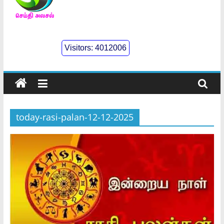
செய்திஅலசல்
l
Visitors:
4012006
Seidhialasal
Tamil
Online
NewsPaper
today-rasi-palan-12-12-2025