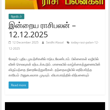
ஜோ‌திட‌ம்
இன்றைய ராசிபலன் –
12.12.2025
12 December 2025
Seidhi Alasal
today-rasi-palan-12-
12-2025
மேஷம்: புதிய முயற்சிகளில் ஈடுபடவேண்டாம். பிள்ளைகள் வழியில்
வீண் செலவுகள் ஏற்படக்கூடும். மாலையில் வாழ்க்கைத்துணையின்
விருப்பத்தை நிறைவேற்றுவீர்கள். தந்தைவழியில் எதிர்பார்த்த
காரியம் அனுகூலமாக முடியும். வியாபாரத்தில் விற்பனையும்
Read more