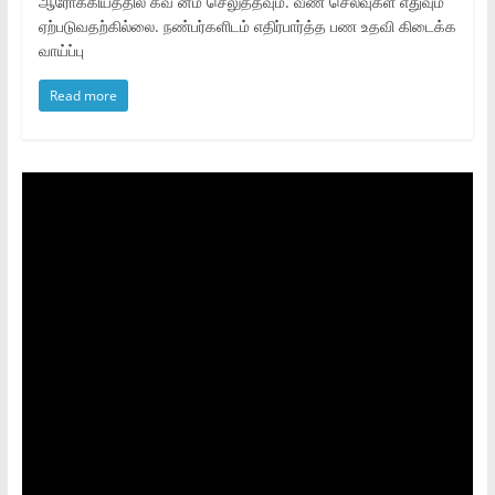
ஆரோக்கியத்தில் கவ னம் செலுத்தவும். வீண் செலவுகள் எதுவும்
ஏற்படுவதற்கில்லை. நண்பர்களிடம் எதிர்பார்த்த பண உதவி கிடைக்க
வாய்ப்பு
Read more