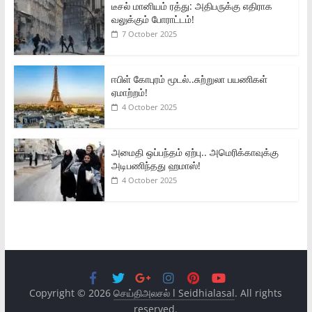
டீசல் மானியம் ரத்து: அதிபருக்கு எதிராக
வலுக்கும் போராட்டம்!
7 October 2025
ஈபிள் கோபுரம் மூடல்..சுற்றுலா பயணிகள்
ஏமாற்றம்!
4 October 2025
அமைதி ஒப்பந்தம் ஏற்பு.. அமெரிக்காவுக்கு
அடிபணிந்தது ஹமாஸ்!
4 October 2025
Copyright © 2026
செய்திஅலசல் l Seidhialasal
. All rights
reserved.