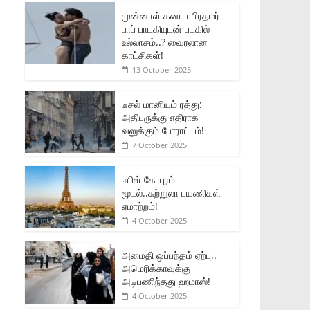
முன்னாள் கனடா பிரதமர்
பாப் பாடகியுடன் படகில்
உல்லாசம்..? வைரலான
காட்சிகள்!
13 October 2025
டீசல் மானியம் ரத்து:
அதிபருக்கு எதிராக
வலுக்கும் போராட்டம்!
7 October 2025
ஈபிள் கோபுரம்
மூடல்..சுற்றுலா பயணிகள்
ஏமாற்றம்!
4 October 2025
அமைதி ஒப்பந்தம் ஏற்பு..
அமெரிக்காவுக்கு
அடிபணிந்தது ஹமாஸ்!
4 October 2025