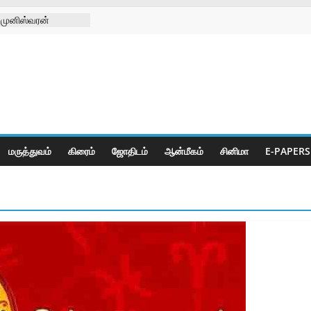
 முனிஸ்வரன்
ிழா
– 10-08-2026
– 09-08-2026
 சங்க
டு
க்கு செயற்கை கால்
மருத்துவம்
கிரைம்
ஜோ‌திட‌ம்
ஆன்மீகம்
சினிமா
E-PAPERS