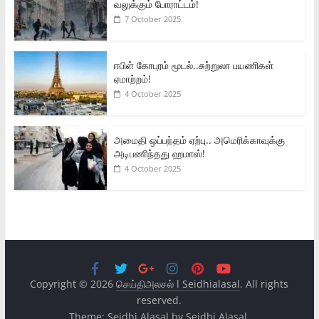
வலுக்கும் போராட்டம்!
7 October 2025
ஈபிள் கோபுரம் மூடல்..சுற்றுலா பயணிகள்
ஏமாற்றம்!
4 October 2025
அமைதி ஒப்பந்தம் ஏற்பு.. அமெரிக்காவுக்கு
அடிபணிந்தது ஹமாஸ்!
4 October 2025
Copyright © 2026
செய்திஅலசல் l Seidhialasal
. All rights
reserved.
Theme:
Seidhi Alasal
by Seidhi Alasal.