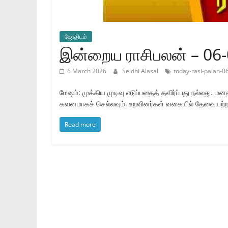
ஜோ‌திட‌ம்
இன்றைய ராசிபலன் – 06
6 March 2026
Seidhi Alasal
today-rasi-palan-0
மேஷம்: முக்கிய முடிவு எடுப்பதைத் தவிர்ப்பது நல்லது. மன
கவனமாகச் செல்லவும். உறவினர்கள் வகையில் தேவையற்ற ப
Read more