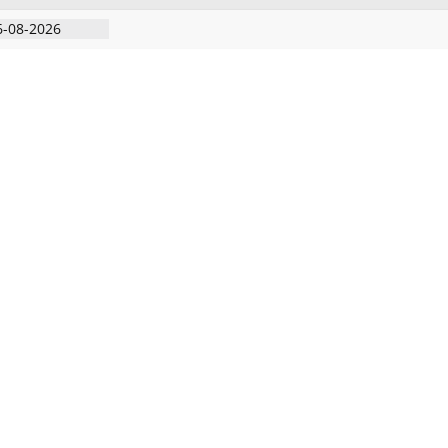
6-08-2026
ிரடி பேட்டிஒரு
றவாளி, சார்பு
ுட்பத்துடன்
தியில்