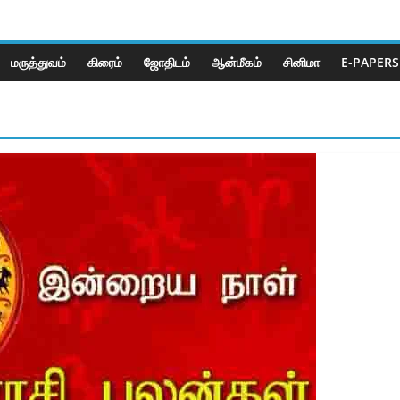
மருத்துவம்
கிரைம்
ஜோ‌திட‌ம்
ஆன்மீகம்
சினிமா
E-PAPERS