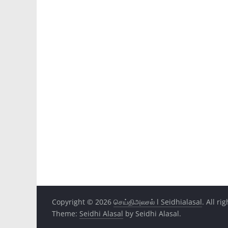
Copyright © 2026
செய்திஅலசல் l Seidhialasal
. All ri
Theme:
Seidhi Alasal
by Seidhi Alasal.