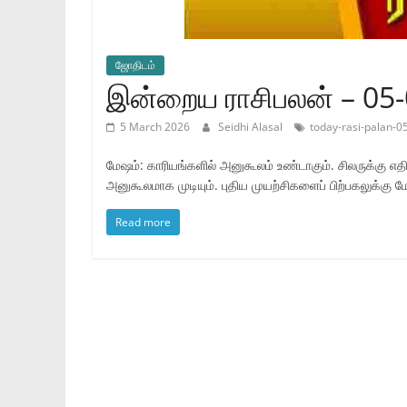
ஜோ‌திட‌ம்
இன்றைய ராசிபலன் – 05
5 March 2026
Seidhi Alasal
today-rasi-palan-0
மேஷம்: காரியங்களில் அனுகூலம் உண்டாகும். சிலருக்கு எதிர
அனுகூலமாக முடியும். புதிய முயற்சிகளைப் பிற்பகலுக்கு 
Read more