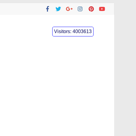
Visitors:
4003613