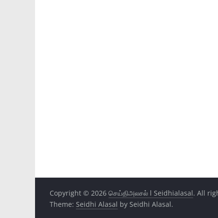
Copyright © 2026
செய்திஅலசல் l Seidhialasal
. All ri
Theme:
Seidhi Alasal
by Seidhi Alasal.