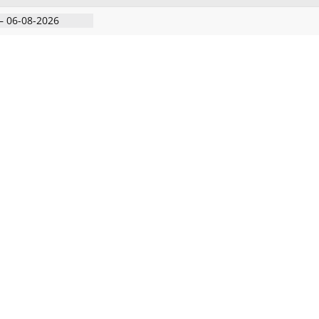
– 06-08-2026
 அதிரடி பேட்டிஒரு
குற்றவாளி, சார்பு
ல்நுட்பத்துடன்
பகுதியில்