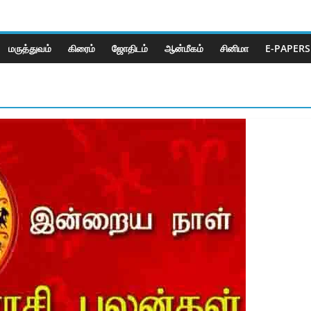
மருத்துவம்
கிரைம்
ஜோ‌திட‌ம்
ஆன்மீகம்
சினிமா
E-PAPERS