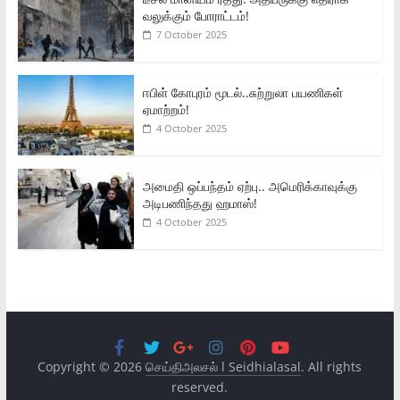
வலுக்கும் போராட்டம்!
7 October 2025
ஈபிள் கோபுரம் மூடல்..சுற்றுலா பயணிகள்
ஏமாற்றம்!
4 October 2025
அமைதி ஒப்பந்தம் ஏற்பு.. அமெரிக்காவுக்கு
அடிபணிந்தது ஹமாஸ்!
4 October 2025
Copyright © 2026
செய்திஅலசல் l Seidhialasal
. All rights
reserved.