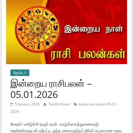
ஜோ‌திட‌ம்
இன்றைய ராசிபலன் –
05.01.2026
5 January 2026
Seidhi Alasal
today-rasi-palan-05-01-
2026
மேஷம்: மகிழ்ச்சி தரும் நாள். வாழ்க்கைத்துணைவழி
உறவினர்களுடன் ஏற்பட்டி ருந்த மனவருத்தம் நீங்கி சுமுகமான உறவு