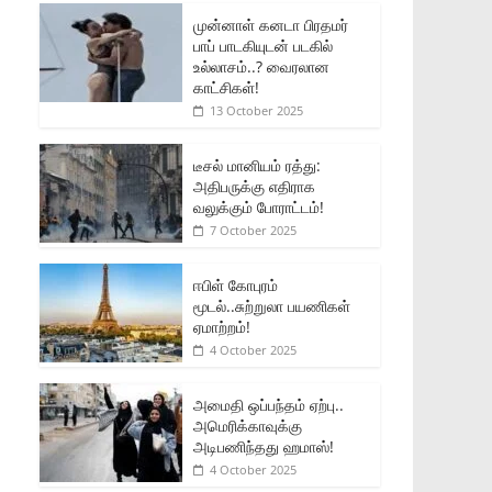
முன்னாள் கனடா பிரதமர்
பாப் பாடகியுடன் படகில்
உல்லாசம்..? வைரலான
காட்சிகள்!
13 October 2025
டீசல் மானியம் ரத்து:
அதிபருக்கு எதிராக
வலுக்கும் போராட்டம்!
7 October 2025
ஈபிள் கோபுரம்
மூடல்..சுற்றுலா பயணிகள்
ஏமாற்றம்!
4 October 2025
அமைதி ஒப்பந்தம் ஏற்பு..
அமெரிக்காவுக்கு
அடிபணிந்தது ஹமாஸ்!
4 October 2025