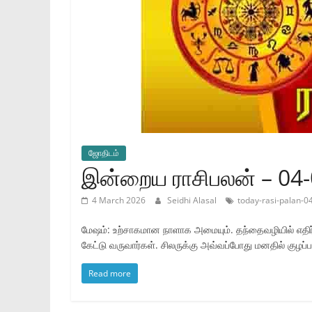
ஜோ‌திட‌ம்
இன்றைய ராசிபலன் – 04
4 March 2026
Seidhi Alasal
today-rasi-palan-0
மேஷம்: உற்சாகமான நாளாக அமையும். தந்தைவழியில் எதிர
கேட்டு வருவார்கள். சிலருக்கு அவ்வப்போது மனதில் குழப்பம் 
Read more