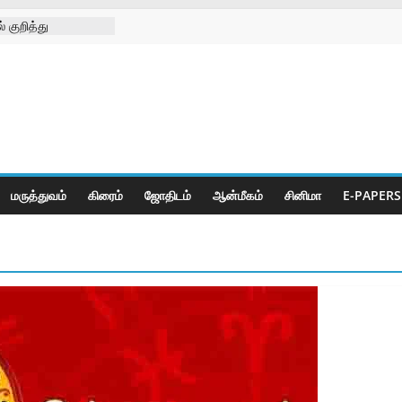
 குறித்து
் மீது எஸ்.பி.யிடம்
– 08-08-2026
வற்ற
ெண்கள் நல
கோயிலில்
மருத்துவம்
கிரைம்
ஜோ‌திட‌ம்
ஆன்மீகம்
சினிமா
E-PAPERS