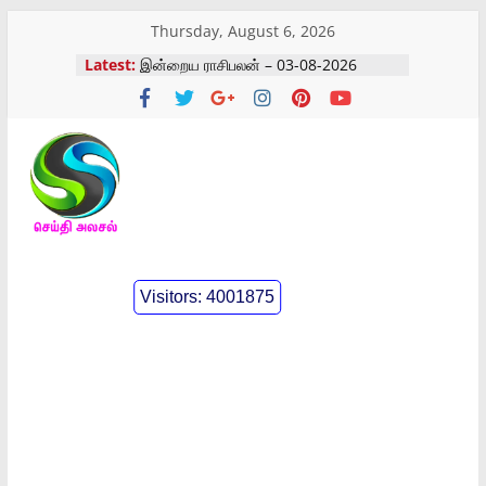
Skip
Thursday, August 6, 2026
to
Latest:
இன்றைய ராசிபலன் – 03-08-2026
content
கோவையில் நடைபெற்ற கோவில் விழா
கோவையில் நடைபெற்ற கண்டன
ஆர்ப்பாட்டம்
இன்றைய ராசிபலன் – 05-08-2026
இன்றைய ராசிபலன் – 04-08-2026
செய்திஅலசல்
l
Visitors:
4001875
Seidhialasal
Tamil
Online
NewsPaper