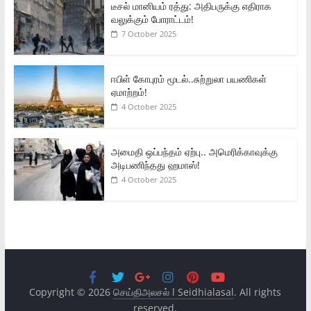
டீசல் மானியம் ரத்து: அதிபருக்கு எதிராக
வலுக்கும் போராட்டம்!
7 October 2025
ஈபிள் கோபுரம் மூடல்..சுற்றுலா பயணிகள்
ஏமாற்றம்!
4 October 2025
அமைதி ஒப்பந்தம் ஏற்பு.. அமெரிக்காவுக்கு
அடிபணிந்தது ஹமாஸ்!
4 October 2025
Copyright © 2026
செய்திஅலசல் l Seidhialasal
. All rights
reserved.