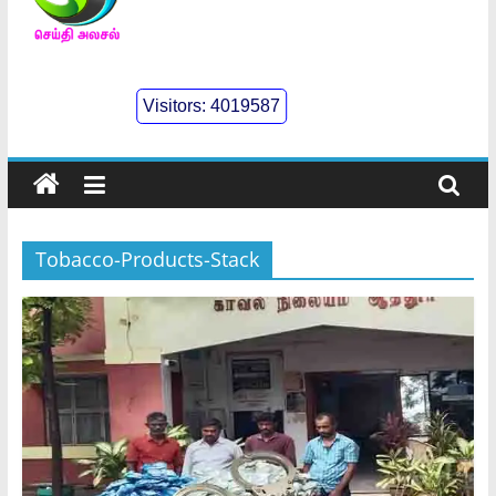
செய்திஅலசல்
l
Visitors:
4019587
Seidhialasal
Tamil
Online
NewsPaper
Tobacco-Products-Stack