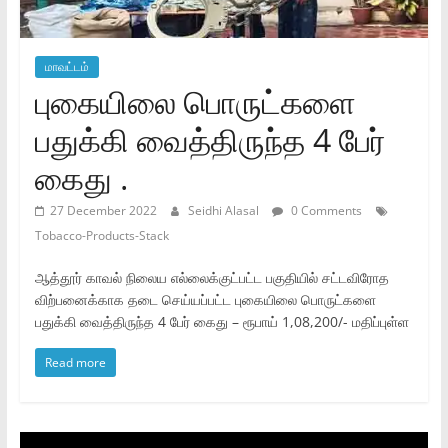
மாவட்டம்
புகையிலை பொருட்களை
பதுக்கி வைத்திருந்த 4 பேர்
கைது .
27 December 2022
Seidhi Alasal
0 Comments
Tobacco-Products-Stack
ஆத்தூர் காவல் நிலைய எல்லைக்குட்பட்ட பகுதியில் சட்டவிரோத
விற்பனைக்காக தடை செய்யப்பட்ட புகையிலை பொருட்களை
பதுக்கி வைத்திருந்த 4 பேர் கைது – ரூபாய் 1,08,200/- மதிப்புள்ள
Read more