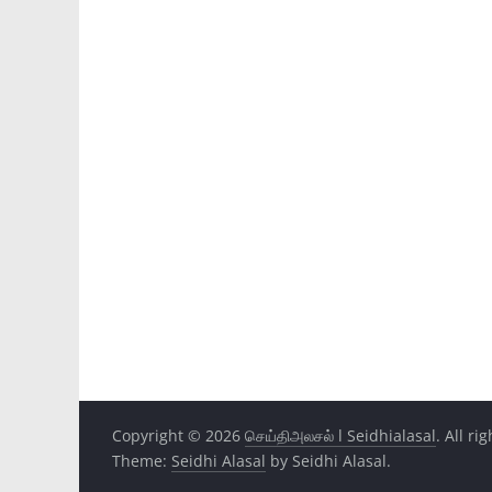
Copyright © 2026
செய்திஅலசல் l Seidhialasal
. All ri
Theme:
Seidhi Alasal
by Seidhi Alasal.