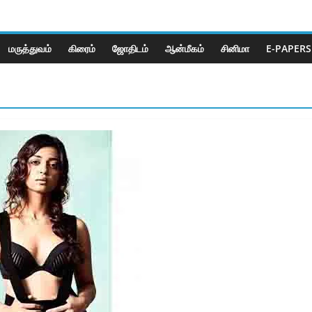
மருத்துவம்
கிரைம்
ஜோ‌திட‌ம்
ஆன்மீகம்
சினிமா
E-PAPERS