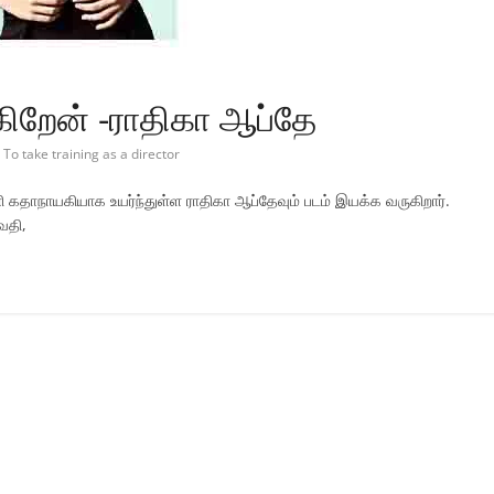
கிறேன் -ராதிகா ஆப்தே
To take training as a director
 கதாநாயகியாக உயர்ந்துள்ள ராதிகா ஆப்தேவும் படம் இயக்க வருகிறார்.
வதி,