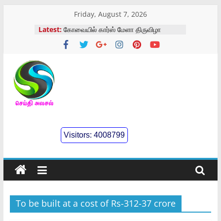
Skip
Friday, August 7, 2026
to
Latest:
கோவையில் கார்ஸ் மேளா திருவிழா
content
கைம்பெண்கள்,ஆதரவற்ற
பெண்கள்,பேரிளம் பெண்கள் நல
வாரியசிறப்பு முகாம்
திருத்தணி முருகன் கோயிலில்
விழாக்கோலம்
செய்திஅலசல்
கோவையில் தாய்ப்பால் குறித்து
விழிப்புணர்வு
கோவையில் பாரா கிரிக்கெட் போட்டிகள்
l
Visitors:
4008799
Seidhialasal
Tamil
Online
NewsPaper
To be built at a cost of Rs-312-37 crore