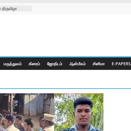
 திருவிழா
்ற
்கள் நல
ிலில்
றித்து
ெட் போட்டிகள்
மருத்துவம்
கிரைம்
ஜோ‌திட‌ம்
ஆன்மீகம்
சினிமா
E-PAPERS