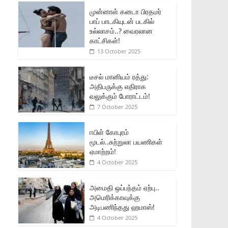
முன்னாள் கனடா பிரதமர்
பாப் பாடகியுடன் படகில்
உல்லாசம்..? வைரலான
காட்சிகள்!
13 October 2025
டீசல் மானியம் ரத்து:
அதிபருக்கு எதிராக
வலுக்கும் போராட்டம்!
7 October 2025
ஈபிள் கோபுரம்
மூடல்..சுற்றுலா பயணிகள்
ஏமாற்றம்!
4 October 2025
அமைதி ஒப்பந்தம் ஏற்பு..
அமெரிக்காவுக்கு
அடிபணிந்தது ஹமாஸ்!
4 October 2025