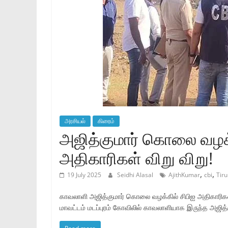
அரசியல்
கிரைம்
அஜித்குமார் கொலை வழக்
அதிகாரிகள் விறு விறு!
,
,
19 July 2025
Seidhi Alasal
AjithKumar
cbi
Tir
காவலாளி அஜித்குமார் கொலை வழக்கில் சிபிஐ அதிகாரிகள
மாவட்டம் மடப்புரம் கோவிலில் காவலாளியாக இருந்த அஜித்