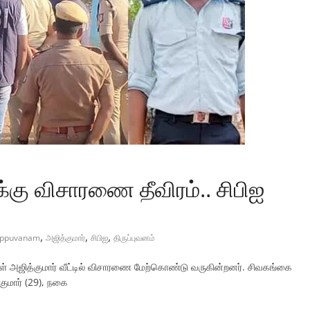
கு விசாரணை தீவிரம்.. சிபிஐ
,
,
,
uppuvanam
அஜித்குமார்
சிபிஐ
திருப்புவனம்
் அஜித்குமார் வீட்டில் விசாரணை மேற்கொண்டு வருகின்றனர். சிவகங்கை
குமார் (29), நகை