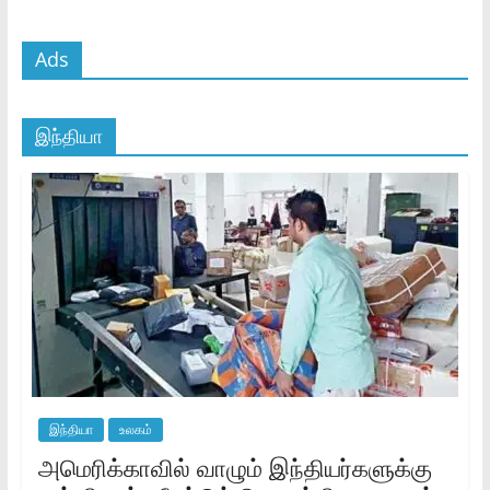
Ads
இந்தியா
இந்தியா
உலகம்
அமெரிக்காவில் வாழும் இந்தியர்களுக்கு