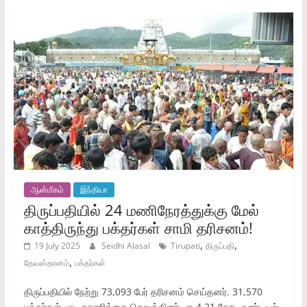
ஆன்மீகம்
இந்தியா
திருப்பதியில் 24 மணிநேரத்துக்கு மேல்
காத்திருந்து பக்தர்கள் சாமி தரிசனம்!
,
,
19 July 2025
Seidhi Alasal
Tirupati
திருப்பதி
,
தேவஸ்தானம்
பக்தர்கள்
திருப்பதியில் நேற்று 73,093 பேர் தரிசனம் செய்தனர். 31,570
பக்தர்கள் முடி காணிக்கை செலுத்தினர். ரூ.4.21 கோடி உண்டியல்