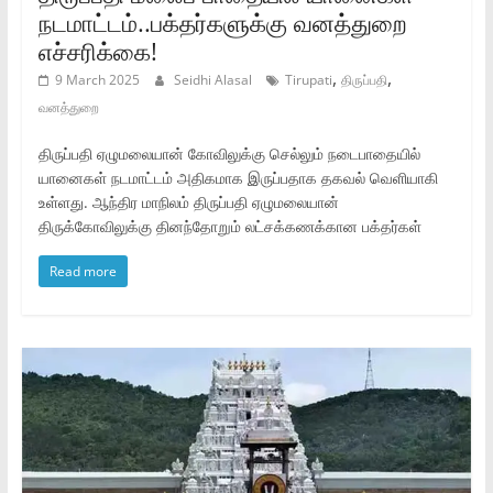
நடமாட்டம்..பக்தர்களுக்கு வனத்துறை
எச்சரிக்கை!
,
,
9 March 2025
Seidhi Alasal
Tirupati
திருப்பதி
வனத்துறை
திருப்பதி ஏழுமலையான் கோவிலுக்கு செல்லும் நடைபாதையில்
யானைகள் நடமாட்டம் அதிகமாக இருப்பதாக தகவல் வெளியாகி
உள்ளது. ஆந்திர மாநிலம் திருப்பதி ஏழுமலையான்
திருக்கோவிலுக்கு தினந்தோறும் லட்சக்கணக்கான பக்தர்கள்
Read more