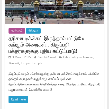
ஆன்மீகம்
இந்தியா
தரிசன டிக்கெட் இருந்தால் மட்டுமே
தங்கும் அறைகள்.. திருப்பதி
பக்தர்களுக்கு புதிய கட்டுப்பாடு!
,
3 March 2025
Seidhi Alasal
Ezhumalaiyan Temple
,
Tirupati
Tirupati Temple
திருப்பதி வரும் பக்தர்களுக்கு தரிசன டிக்கெட் இருந்தால் மட்டுமே
தங்கும் அறைகள் ஒதுக்கீடு செய்யப்படும் என
திருப்பதிதேவஸ்தானம் தெரிவித்துள்ளது. ஆந்திர மாநிலம் திருப்பதி
ஏழுமலையான் கோவிலில் சுவாமி
Read more