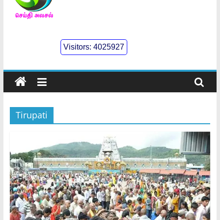
செய்திஅலசல்
l
Visitors:
4025927
Seidhialasal
Tamil
Online
NewsPaper
Tirupati