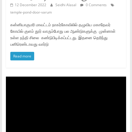
12 December 2022
Seidhi Alasal
0 Comments
temple-pond-door-varum
கன்னியாகுமரி மாவட்டம் நாகர்கோவிலில் தழுவிய மகாதேவர்
கோயில் குளம் தூர் வாரும்போது பல ஆண்டுகளுக்கு முன்னாள்
உள்ள நந்தி சிலை கண்டுபிடிக்கப்பட்டது. இதனை தெரிந்து
பனிரெண்டாவது வார்டு
Read more