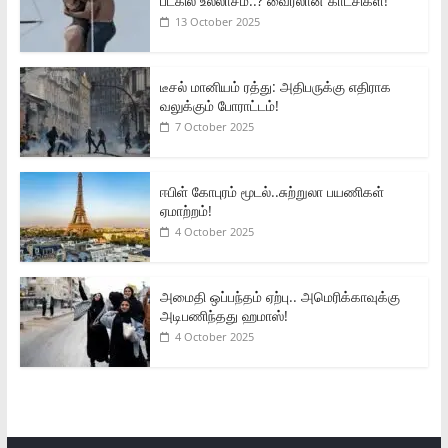
படகில் உல்லாசம்..? வைரலான காட்சிகள்!
13 October 2025
டீசல் மானியம் ரத்து: அதிபருக்கு எதிராக
வலுக்கும் போராட்டம்!
7 October 2025
ஈபிள் கோபுரம் மூடல்..சுற்றுலா பயணிகள்
ஏமாற்றம்!
4 October 2025
அமைதி ஒப்பந்தம் ஏற்பு.. அமெரிக்காவுக்கு
அடிபணிந்தது ஹமாஸ்!
4 October 2025