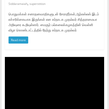
,
Siddaramaiah
superstition
பொதுமக்கள் சனாதனவாதிகளுடன் சேராதீர்கள்,ஆர்எஸ்எஸ் இடம்
எச்சரிக்கையாக இருங்கள் என கர்நாடக முதல்வர் சித்தராமையா
அறிவுரை கூறியுள்ளார். மைசூர் பல்கலைக்கழகத்தின் வெள்ளி
விழா கொண்டாட்டத்தில் நேற்று கர்நாடக முதல்வர்
Read more