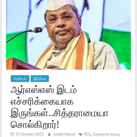
அரசியல்
இந்தியா
ஆர்எஸ்எஸ் இடம்
எச்சரிக்கையாக
இருங்கள்..சித்தராமையா
சொல்கிறார்!
,
,
19 October 2025
Seidhi Alasal
RSS
Sanatana Issue