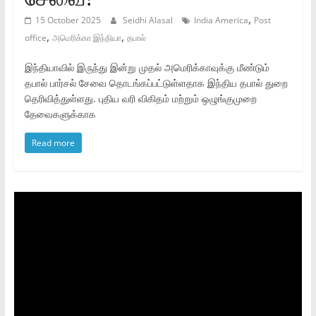
,
15 October 2025
Seidhi Alasal
India America
Post
,
,
office
அமெரிக்கா இந்தியா
தபால்
இந்தியாவில் இருந்து இன்று முதல் அமெரிக்காவுக்கு மீண்டும்
தபால் பார்சல் சேவை தொடங்கப்பட்டுள்ளதாக இந்திய தபால் துறை
தெரிவித்துள்ளது. புதிய வரி விகிதம் மற்றும் ஒழுங்குமுறை
தேவைகளுக்காக
Read more