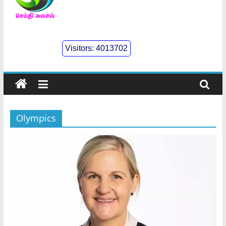
செய்திஅலசல்
l
Visitors:
4013702
Seidhialasal
Tamil
Online
NewsPaper
Olympics