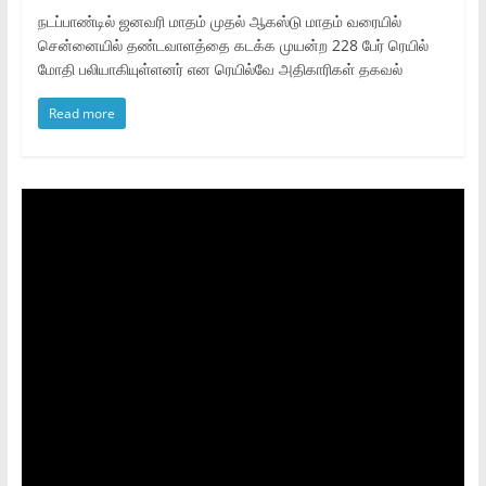
நடப்பாண்டில் ஜனவரி மாதம் முதல் ஆகஸ்டு மாதம் வரையில்
சென்னையில் தண்டவாளத்தை கடக்க முயன்ற 228 பேர் ரெயில்
மோதி பலியாகியுள்ளனர் என ரெயில்வே அதிகாரிகள் தகவல்
Read more