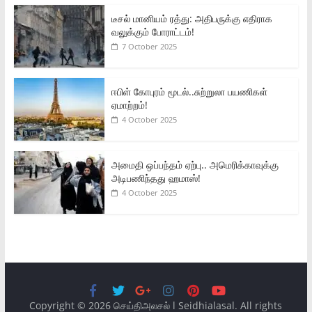
டீசல் மானியம் ரத்து: அதிபருக்கு எதிராக
வலுக்கும் போராட்டம்!
7 October 2025
ஈபிள் கோபுரம் மூடல்..சுற்றுலா பயணிகள்
ஏமாற்றம்!
4 October 2025
அமைதி ஒப்பந்தம் ஏற்பு.. அமெரிக்காவுக்கு
அடிபணிந்தது ஹமாஸ்!
4 October 2025
Copyright © 2026
செய்திஅலசல் l Seidhialasal
. All rights