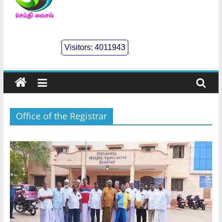
செய்திஅலசல்
l
Visitors:
4011943
Seidhialasal
Tamil
Online
NewsPaper
Office of the Registrar