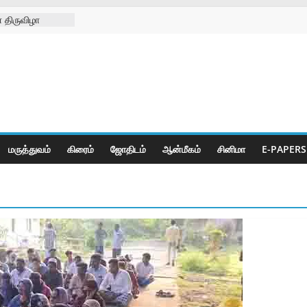
 திருவிழா
்ற
்கள் நல
ிலில்
றித்து
ெட் போட்டிகள்
மருத்துவம்
கிரைம்
ஜோ‌திட‌ம்
ஆன்மீகம்
சினிமா
E-PAPERS