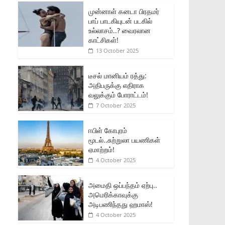
முன்னாள் கனடா பிரதமர்
பாப் பாடகியுடன் படகில்
உல்லாசம்..? வைரலான
காட்சிகள்!
13 October 2025
டீசல் மானியம் ரத்து:
அதிபருக்கு எதிராக
வலுக்கும் போராட்டம்!
7 October 2025
ஈபிள் கோபுரம்
மூடல்..சுற்றுலா பயணிகள்
ஏமாற்றம்!
4 October 2025
அமைதி ஒப்பந்தம் ஏற்பு..
அமெரிக்காவுக்கு
அடிபணிந்தது ஹமாஸ்!
4 October 2025