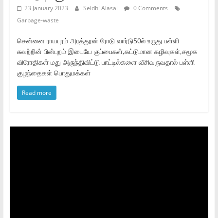
23 January 2023
Seidhi Alasal
0 Comments
Garbage-waste
சென்னை ராயபுரம் அரத்தூன் ரோடு வார்டு50ல் உருது பள்ளி
சுவற்றின் பின்புறம் இடையே குப்பைகள்,கட்டுமான கழிவுகள்,சமூக
விரோதிகள் மது அருந்திவிட்டு பாட்டில்களை வீசிவருவதால் பள்ளி
குழந்தைகள் பொதுமக்கள்
Read more