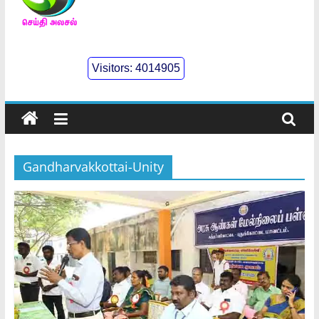
செய்திஅலசல்
l
Visitors:
4014905
Seidhialasal
Tamil
Online
NewsPaper
Gandharvakkottai-Unity