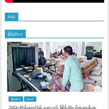
Ads
இந்தியா
இந்தியா
உலகம்
அமெரிக்காவில் வாழும் இந்தியர்களுக்கு