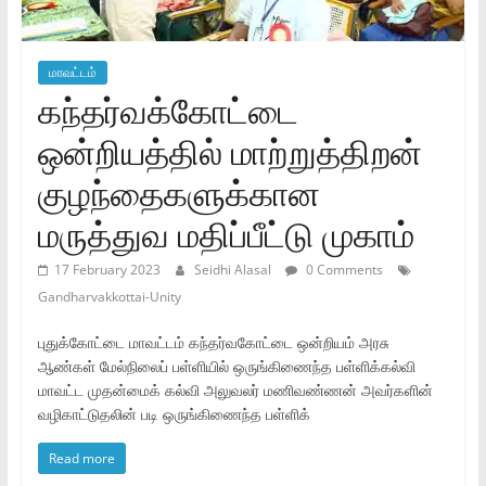
மாவட்டம்
கந்தர்வக்கோட்டை
ஒன்றியத்தில் மாற்றுத்திறன்
குழந்தைகளுக்கான
மருத்துவ மதிப்பீட்டு முகாம்
17 February 2023
Seidhi Alasal
0 Comments
Gandharvakkottai-Unity
புதுக்கோட்டை மாவட்டம் கந்தர்வகோட்டை ஒன்றியம் அரசு
ஆண்கள் மேல்நிலைப் பள்ளியில் ஒருங்கிணைந்த பள்ளிக்கல்வி
மாவட்ட முதன்மைக் கல்வி அலுவலர் மணிவண்ணன் அவர்களின்
வழிகாட்டுதலின் படி ஒருங்கிணைந்த பள்ளிக்
Read more