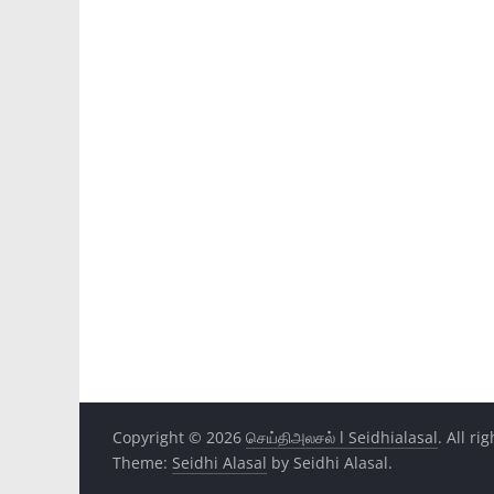
Copyright © 2026
செய்திஅலசல் l Seidhialasal
. All ri
Theme:
Seidhi Alasal
by Seidhi Alasal.