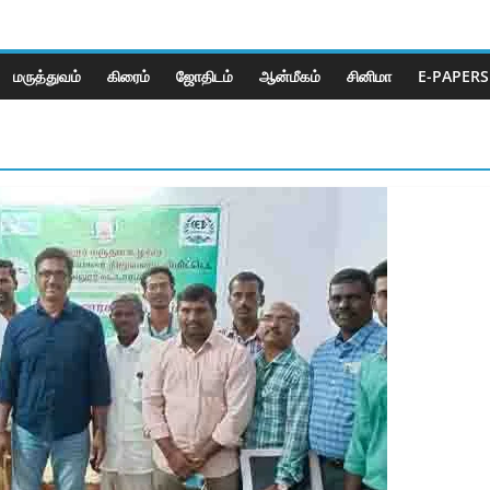
மருத்துவம்
கிரைம்
ஜோ‌திட‌ம்
ஆன்மீகம்
சினிமா
E-PAPERS