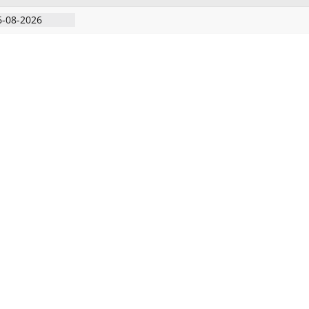
6-08-2026
ிரடி பேட்டிஒரு
றவாளி, சார்பு
ுட்பத்துடன்
தியில்