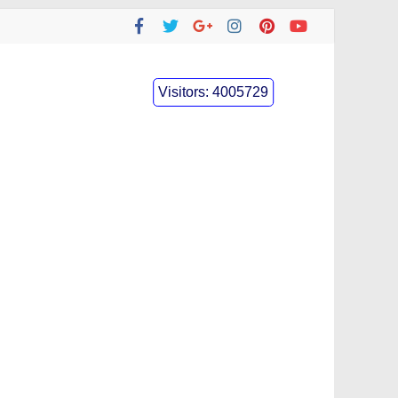
Visitors:
4005729