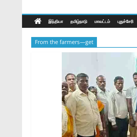
இந்தியா
தமிழ்நாடு
மாவட்டம்
புதுச்சேரி
From the farmers—get