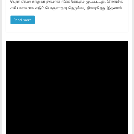
பெற்ற பிரபல சுற்றுலா தலமான ஈபிள் கோபுரம் மூடப்பட்டது. பிரான்சில்
சமீப காலமாக கடும் பொருளாதார நெருக்கடி நிலவுகிறது.இதனால்
Read more