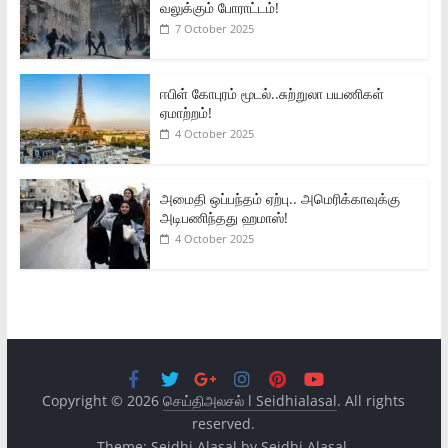
வலுக்கும் போராட்டம்!
7 October 2025
ஈபிள் கோபுரம் மூடல்..சுற்றுலா பயணிகள்
ஏமாற்றம்!
4 October 2025
அமைதி ஒப்பந்தம் ஏற்பு.. அமெரிக்காவுக்கு
அடிபணிந்தது ஹமாஸ்!
4 October 2025
Copyright © 2026
செய்திஅலசல் l Seidhialasal
. All rights
reserved.
Theme:
Seidhi Alasal
by Seidhi Alasal.