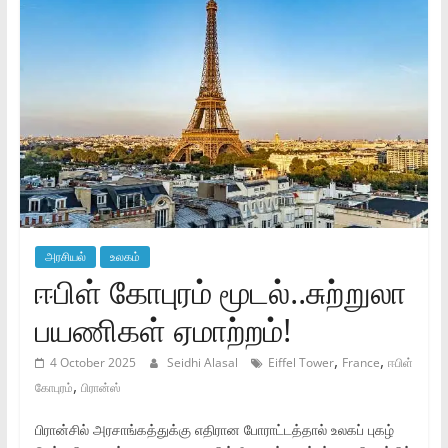
அரசியல்
உலகம்
ஈபிள் கோபுரம் மூடல்..சுற்றுலா
பயணிகள் ஏமாற்றம்!
,
,
4 October 2025
Seidhi Alasal
Eiffel Tower
France
ஈபிள்
,
கோபுரம்
பிரான்ஸ்
பிரான்சில் அரசாங்கத்துக்கு எதிரான போராட்டத்தால் உலகப் புகழ்