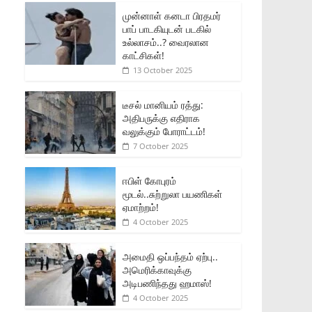
முன்னாள் கனடா பிரதமர்
பாப் பாடகியுடன் படகில்
உல்லாசம்..? வைரலான
காட்சிகள்!
13 October 2025
டீசல் மானியம் ரத்து:
அதிபருக்கு எதிராக
வலுக்கும் போராட்டம்!
7 October 2025
ஈபிள் கோபுரம்
மூடல்..சுற்றுலா பயணிகள்
ஏமாற்றம்!
4 October 2025
அமைதி ஒப்பந்தம் ஏற்பு..
அமெரிக்காவுக்கு
அடிபணிந்தது ஹமாஸ்!
4 October 2025