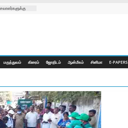
சவாளர்களுக்கு
 சங்க
டு
க்கு செயற்கை கால்
 முனிஸ்வரன்
ிழா
ீடியா சார்பாக
ி
மருத்துவம்
கிரைம்
ஜோ‌திட‌ம்
ஆன்மீகம்
சினிமா
E-PAPERS