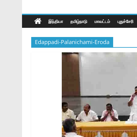
இந்தியா
தமிழ்நாடு
மாவட்டம்
புதுச்சேரி
Edappadi-Palanichami-Eroda