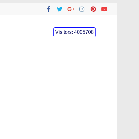
Visitors:
4005708