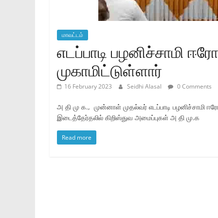
மாவட்டம்
எடப்பாடி பழனிச்சாமி ஈர
முகாமிட்டுள்ளார்
16 February 2023
Seidhi Alasal
0 Comments
அ தி மு க., முன்னாள் முதல்வர் எடப்பாடி பழனிச்சாமி ஈர
இடைத்தேர்தலில் கிறிஸ்துவ அமைப்புகள் அ தி மு.க
Read more