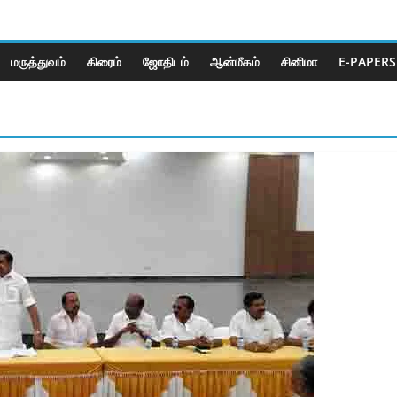
மருத்துவம்
கிரைம்
ஜோ‌திட‌ம்
ஆன்மீகம்
சினிமா
E-PAPERS