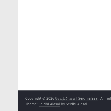
Copyright © 2026
செய்திஅலசல் l Seidhialasal
. All ri
Theme:
Seidhi Alasal
by Seidhi Alasal.