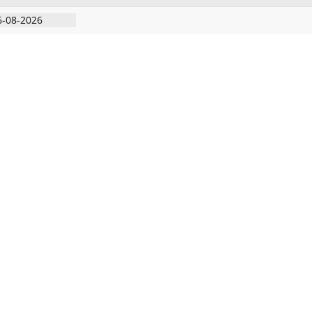
6-08-2026
ிரடி பேட்டிஒரு
றவாளி, சார்பு
ுட்பத்துடன்
தியில்