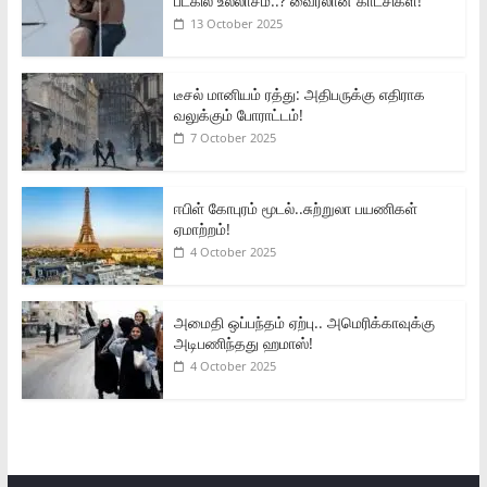
படகில் உல்லாசம்..? வைரலான காட்சிகள்!
13 October 2025
டீசல் மானியம் ரத்து: அதிபருக்கு எதிராக
வலுக்கும் போராட்டம்!
7 October 2025
ஈபிள் கோபுரம் மூடல்..சுற்றுலா பயணிகள்
ஏமாற்றம்!
4 October 2025
அமைதி ஒப்பந்தம் ஏற்பு.. அமெரிக்காவுக்கு
அடிபணிந்தது ஹமாஸ்!
4 October 2025