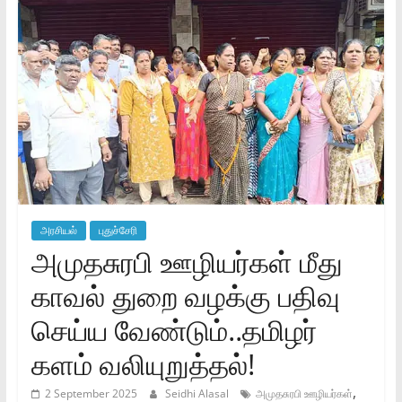
அரசியல்
புதுச்சேரி
அமுதசுரபி ஊழியர்கள் மீது
காவல் துறை வழக்கு பதிவு
செய்ய வேண்டும்..தமிழர்
களம் வலியுறுத்தல்!
,
2 September 2025
Seidhi Alasal
அமுதசுரபி ஊழியர்கள்