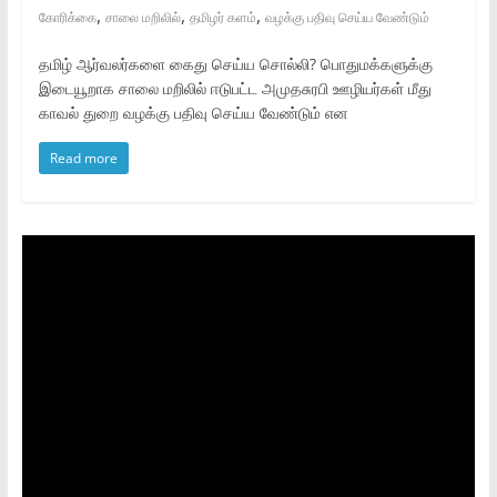
,
,
,
கோரிக்கை
சாலை மறிலில்
தமிழர் களம்
வழக்கு பதிவு செய்ய வேண்டும்
தமிழ் ஆர்வலர்களை கைது செய்ய சொல்லி? பொதுமக்களுக்கு
இடையூறாக சாலை மறிலில் ஈடுபட்ட அமுதசுரபி ஊழியர்கள் மீது
காவல் துறை வழக்கு பதிவு செய்ய வேண்டும் என
Read more