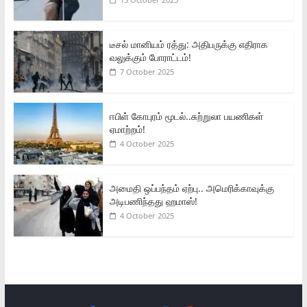
டீசல் மானியம் ரத்து: அதிபருக்கு எதிராக
வலுக்கும் போராட்டம்!
7 October 2025
ஈபிள் கோபுரம் மூடல்..சுற்றுலா பயணிகள்
ஏமாற்றம்!
4 October 2025
அமைதி ஒப்பந்தம் ஏற்பு.. அமெரிக்காவுக்கு
அடிபணிந்தது ஹமாஸ்!
4 October 2025