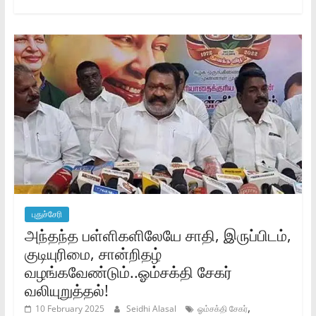
புதுச்சேரி
அந்தந்த பள்ளிகளிலேயே சாதி, இருப்பிடம்,
குடியுரிமை, சான்றிதழ்
வழங்கவேண்டும்..ஓம்சக்தி சேகர்
வலியுறுத்தல்!
,
10 February 2025
Seidhi Alasal
ஓம்சக்தி சேகர்