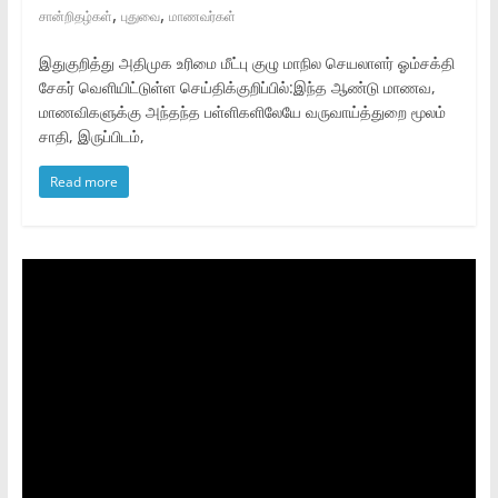
,
,
சான்றிதழ்கள்
புதுவை
மாணவர்கள்
இதுகுறித்து அதிமுக உரிமை மீட்பு குழு மாநில செயலாளர் ஓம்சக்தி
சேகர் வெளியிட்டுள்ள செய்திக்குறிப்பில்:இந்த ஆண்டு மாணவ,
மாணவிகளுக்கு அந்தந்த பள்ளிகளிலேயே வருவாய்த்துறை மூலம்
சாதி, இருப்பிடம்,
Read more