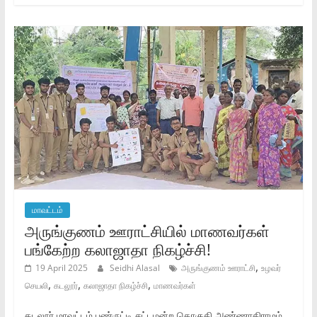
மாவட்டம்
அருங்குணம் ஊராட்சியில் மாணவர்கள்
பங்கேற்ற கலாஜாதா‌ நிகழ்ச்சி!
,
19 April 2025
Seidhi Alasal
அருங்குணம் ஊராட்சி
உழவர்
,
,
,
செயலி
கடலூர்
கலாஜாதா‌ நிகழ்ச்சி
மாணவர்கள்
கடலூர் மாவட்டம் பண்ருட்டி சட்டமன்ற தொகுதி அண்ணாகிராமம்