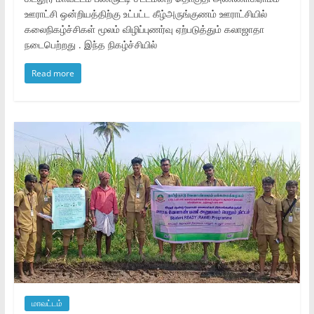
ஊராட்சி ஒன்றியத்திற்கு உட்பட்ட கீழ்அருங்குணம் ஊராட்சியில்
கலைநிகழ்ச்சிகள் மூலம் விழிப்புணர்வு ஏற்படுத்தும் கலாஜாதா
நடைபெற்றது . இந்த நிகழ்ச்சியில்
Read more
மாவட்டம்