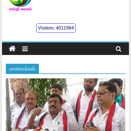
செய்திஅலசல்
l
Visitors:
4011984
Seidhialasal
Tamil
Online
NewsPaper
மாணவர்கள்