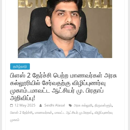
தமிழ்நாடு
பிளஸ் 2 தேர்ச்சி பெற்ற மாணவர்கள் அரசு
கல்லூரியில் சேர்வதற்கு விழிப்புணர்வு
முகாம்..மாவட்ட ஆட்சியர் மு. பிரதாப்
அறிவிப்பு!
,
,
12 May 2025
Seidhi Alasal
அரசு கல்லூரி
திருவள்ளூர்
,
,
,
பிளஸ் 2 தேர்ச்சி
மாணவர்கள்
மாவட்ட ஆட்சியர் மு.பிரதாப்
விழிப்புணர்வு
முகாம்