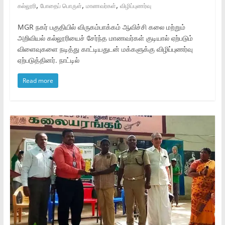
,
,
,
கல்லூரி
போதைப் பொருள்
மாணவர்கள்
விழிப்புணர்வு
MGR நகர் பகுதியில் விருகம்பாக்கம் ஆவிச்சி கலை மற்றும்
அறிவியல் கல்லூரியைச் சேர்ந்த மாணவர்கள் குடியால் ஏற்படும்
விளைவுகளை நடித்து காட்டியதுடன் மக்களுக்கு விழிப்புணர்வு
ஏற்படுத்தினர். நாட்டில்
Read more