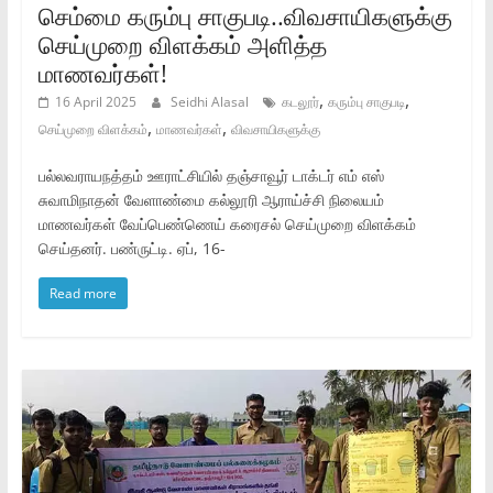
செம்மை கரும்பு சாகுபடி..விவசாயிகளுக்கு
செய்முறை விளக்கம் அளித்த
மாணவர்கள்!
,
,
16 April 2025
Seidhi Alasal
கடலூர்
கரும்பு சாகுபடி
,
,
செய்முறை விளக்கம்
மாணவர்கள்
விவசாயிகளுக்கு
பல்லவராயநத்தம் ஊராட்சியில் தஞ்சாவூர் டாக்டர் எம் எஸ்
சுவாமிநாதன் வேளாண்மை கல்லூரி ஆராய்ச்சி நிலையம்
மாணவர்கள் வேப்பெண்ணெய் கரைசல் செய்முறை விளக்கம்
செய்தனர். பண்ருட்டி. ஏப், 16-
Read more