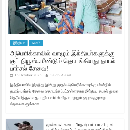
இந்தியா
உலகம்
அமெரிக்காவில் வாழும் இந்தியர்களுக்கு
குட் நியூஸ்..மீண்டும் தொடங்கியது தபால்
பார்சல் சேவை!
15 October 2025
Seidhi Alasal
இந்தியாவில் இருந்து இன்று முதல் அமெரிக்காவுக்கு மீண்டும்
தபால் பார்சல் சேவை தொடங்கப்பட்டுள்ளதாக இந்திய தபால் துறை
தெரிவித்துள்ளது. புதிய வரி விகிதம் மற்றும் ஒழுங்குமுறை
தேவைகளுக்காக
முன்னாள் கனடா பிரதமர் பாப் பாடகியுடன்
படகில் உல்லாசம்..? வைரலான காட்சிகள்!