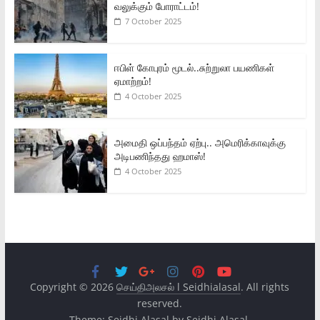
வலுக்கும் போராட்டம்!
7 October 2025
ஈபிள் கோபுரம் மூடல்..சுற்றுலா பயணிகள்
ஏமாற்றம்!
4 October 2025
அமைதி ஒப்பந்தம் ஏற்பு.. அமெரிக்காவுக்கு
அடிபணிந்தது ஹமாஸ்!
4 October 2025
Copyright © 2026
செய்திஅலசல் l Seidhialasal
. All rights
reserved.
Theme:
Seidhi Alasal
by Seidhi Alasal.