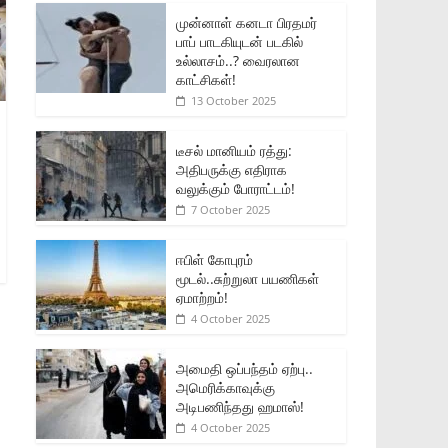
முன்னாள் கனடா பிரதமர்
பாப் பாடகியுடன் படகில்
உல்லாசம்..? வைரலான
காட்சிகள்!
13 October 2025
டீசல் மானியம் ரத்து:
அதிபருக்கு எதிராக
வலுக்கும் போராட்டம்!
7 October 2025
ஈபிள் கோபுரம்
மூடல்..சுற்றுலா பயணிகள்
ஏமாற்றம்!
4 October 2025
அமைதி ஒப்பந்தம் ஏற்பு..
அமெரிக்காவுக்கு
அடிபணிந்தது ஹமாஸ்!
4 October 2025