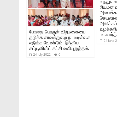
வந்துள்
நியமன வ
அமைக்க
செயலாளர
அளிக்கப்
வழக்கறிஞ
போதை பொருள் விற்பனையை
மா.கார்த
தடுக்க காவல்துறை நடவடிக்கை
24 June 
எடுக்க வேண்டும் இந்திய
கம்யூனிஸ்ட் கட்சி வலியுறுத்தல்.
24 July 2022
0