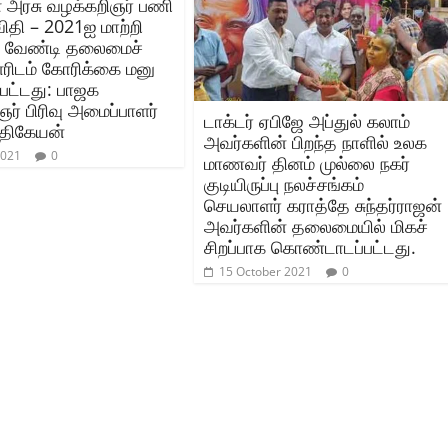
ள அரசு வழக்கறிஞர் பணி
ிதி – 2021ஐ மாற்றி
 வேண்டி தலைமைச்
ிடம் கோரிக்கை மனு
பட்டது: பாஜக
ர் பிரிவு அமைப்பாளர்
டாக்டர் ஏபிஜே அப்துல் கலாம்
்திகேயன்
அவர்களின் பிறந்த நாளில் உலக
2021
0
மாணவர் தினம் முல்லை நகர்
குடியிருப்பு நலச்சங்கம்
செயலாளர் கராத்தே சுந்தர்ராஜன்
அவர்களின் தலைமையில் மிகச்
சிறப்பாக கொண்டாடப்பட்டது.
15 October 2021
0