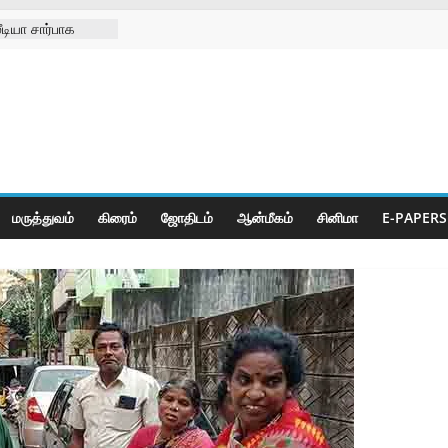
டியா சார்பாக
09-08-2026
சங்க
கு செயற்கை கால்
ுனிஸ்வரன்
ா
மருத்துவம்
கிரைம்
ஜோ‌திட‌ம்
ஆன்மீகம்
சினிமா
E-PAPERS