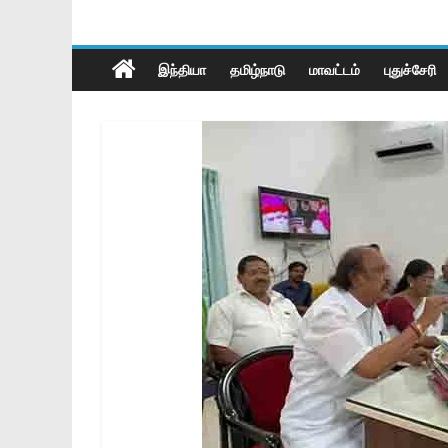
இந்தியா
தமிழ்நாடு
மாவட்டம்
புதுச்சேரி