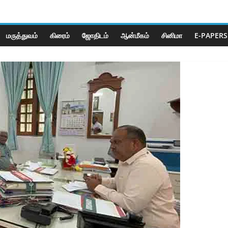
மருத்துவம்
கிரைம்
ஜோ‌திட‌ம்
ஆன்மீகம்
சினிமா
E-PAPERS