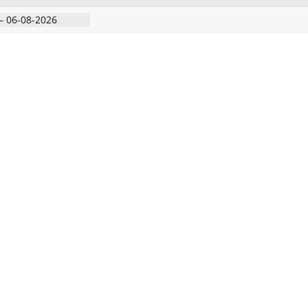
– 06-08-2026
 அதிரடி பேட்டிஒரு
குற்றவாளி, சார்பு
ல்நுட்பத்துடன்
பகுதியில்