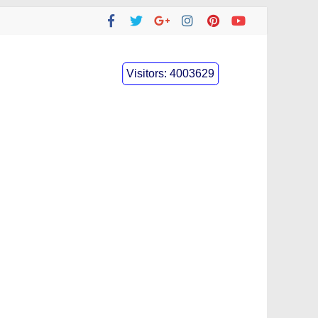
Visitors:
4003629