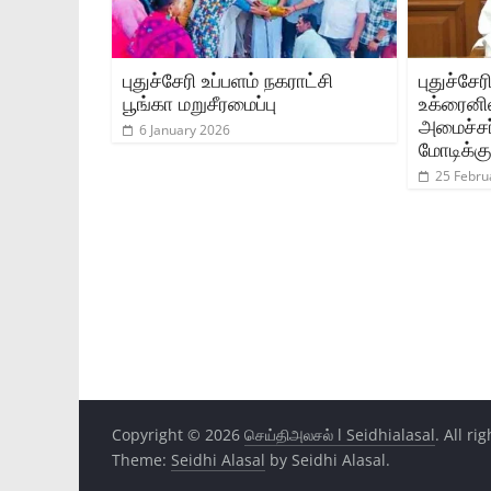
புதுச்சேரி உப்பளம் நகராட்சி
புதுச்சே
பூங்கா மறுசீரமைப்பு
உக்ரைனில
அமைச்சர்
6 January 2026
மோடிக்கு
25 Febru
Copyright © 2026
செய்திஅலசல் l Seidhialasal
. All ri
Theme:
Seidhi Alasal
by Seidhi Alasal.